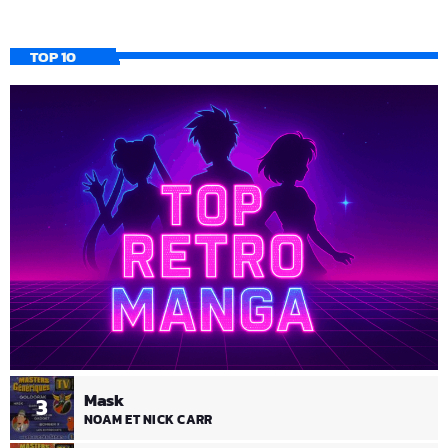
TOP 10
Mask
3
NOAM ET NICK CARR