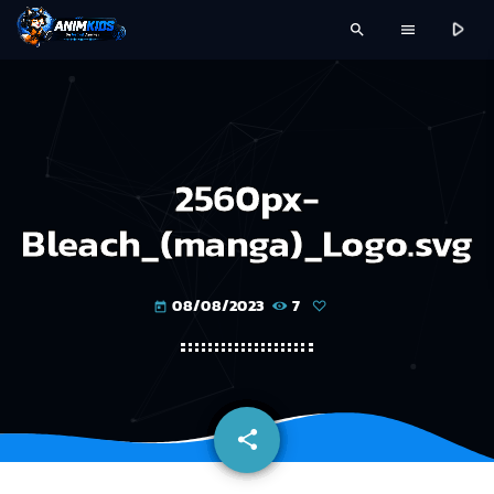
play_arrow
search
menu
2560px-
Bleach_(manga)_Logo.svg
08/08/2023
7
today
share
email