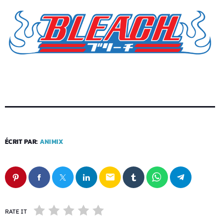
ÉCRIT PAR:
ANIMIX
email
RATE IT