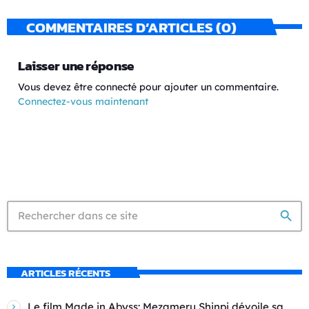
COMMENTAIRES D’ARTICLES (0)
Laisser une réponse
Vous devez être connecté pour ajouter un commentaire.
Connectez-vous maintenant
search
ARTICLES RÉCENTS
Le film Made in Abyss: Mezameru Shinpi dévoile sa