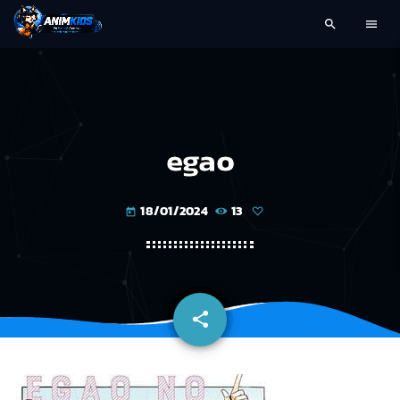
search
menu
egao
18/01/2024
13
today
share
email