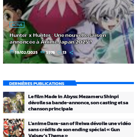
ACTUS
Hunter x Hunter : Une nouvelle saison
annoncée à Anime Japan 2025 ?
today
19/02/2025
5976
13
DERNIÈRES PUBLICATIONS
Le film Made in Abyss: Mezameru Shinpi
dévoile sa bande-annonce, son casting et sa
chanson principale
L’anime Dara-san of Reiwa dévoile une vidéo
sans crédits de son ending spécial « Gun
Valsey’s Theme »