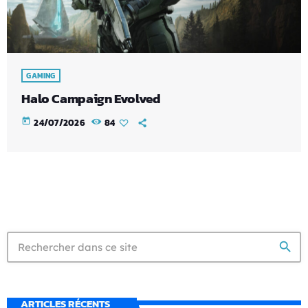
GAMING
Halo Campaign Evolved
today
24/07/2026
84
search
ARTICLES RÉCENTS