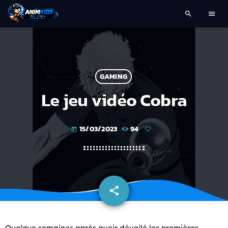
search
menu
GAMING
Le jeu vidéo Cobra
15/03/2023
94
today
share
email
Quelque semaines après avoir dévoilé les premières