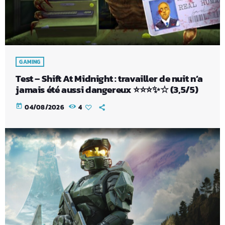
GAMING
Test – Shift At Midnight : travailler de nuit n’a
jamais été aussi dangereux ⭐⭐⭐✨☆ (3,5/5)
today
04/08/2026
4