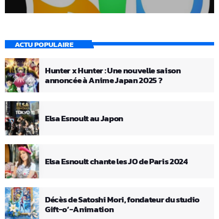
ACTU POPULAIRE
Hunter x Hunter : Une nouvelle saison
annoncée à Anime Japan 2025 ?
Elsa Esnoult au Japon
Elsa Esnoult chante les JO de Paris 2024
Décès de Satoshi Mori, fondateur du studio
Gift-o’-Animation