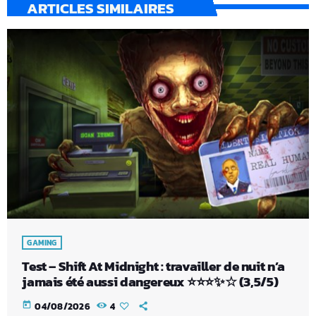
ARTICLES SIMILAIRES
GAMING
Test – Shift At Midnight : travailler de nuit n’a
jamais été aussi dangereux ⭐⭐⭐✨☆ (3,5/5)
today
04/08/2026
4