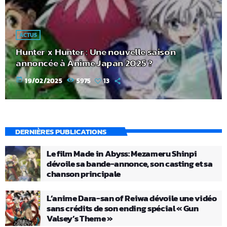
ACTUS
Hunter x Hunter : Une nouvelle saison
annoncée à Anime Japan 2025 ?
today
19/02/2025
5975
13
DERNIÈRES PUBLICATIONS
Le film Made in Abyss: Mezameru Shinpi
dévoile sa bande-annonce, son casting et sa
chanson principale
L’anime Dara-san of Reiwa dévoile une vidéo
sans crédits de son ending spécial « Gun
Valsey’s Theme »