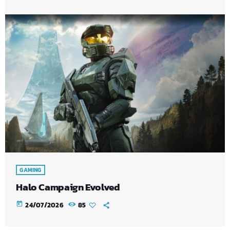
GAMING
Halo Campaign Evolved
today
24/07/2026
85