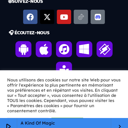
🌐 SUIVEZ-NOUS
🎧 ÉCOUTEZ-NOUS
Nous utilisons des cookies sur notre site Web pour vous
offrir l'expérience la plus pertinente en mémorisant
vos préférences et en répétant vos visites. En cliquant
sur « Tout accepter », vous consentez à l'utilisation de
ℹ️ INFOS PRATIQUES
TOUS les cookies. Cependant, vous pouvez visiter les
« Paramètres des cookies » pour fournir un
✉️
Contact
consentement contrôlé.
🦊
Qui sommes-nous ?
Paramètres Cookie
Tout accepter
A Kind Of Magic
play_arrow
keyboard_arrow_right