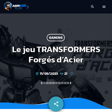
search
menu
GAMING
Le jeu TRANSFORMERS
Forgés d’Acier
11/05/2023
21
today
share
email