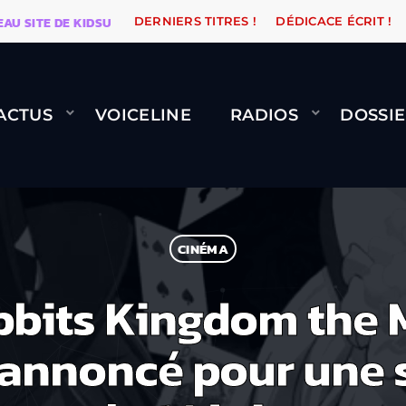
ITE DE KIDSUNE
WARÉTRO
ORANGE ROAD QUI PASS
DERNIERS TITRES !
DÉDICACE ÉCRIT !
ACTUS
VOICELINE
RADIOS
DOSSIE
CINÉMA
bbits Kingdom the 
 annoncé pour une 