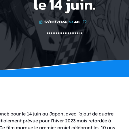
le 14 juin.
12/01/2024
48
today
ncé pour le 14 juin au Japon, avec l’ajout de quatre
tialement prévue pour l’hiver 2023 mais retardée à
 Ce film marque le premier projet célébrant les 10 ans