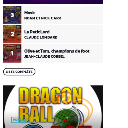
Mask
3
NOAM ET NICK CARR
Le Petit Lord
2
CLAUDE LOMBARD
Olive et Tom, champions de foot
1
JEAN-CLAUDE CORBEL
LISTE COMPLÈTE
PODCAST