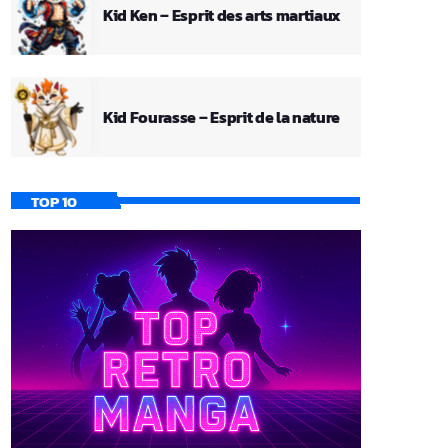
Kid Ken – Esprit des arts martiaux
Kid Fourasse – Esprit de la nature
TOP 10