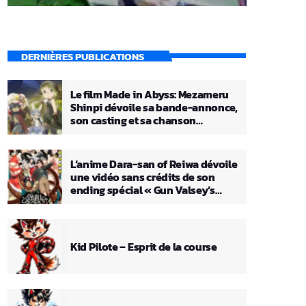
DERNIÈRES PUBLICATIONS
Le film Made in Abyss: Mezameru
Shinpi dévoile sa bande-annonce,
son casting et sa chanson
principale
L’anime Dara-san of Reiwa dévoile
une vidéo sans crédits de son
ending spécial « Gun Valsey’s
Theme »
Kid Pilote – Esprit de la course