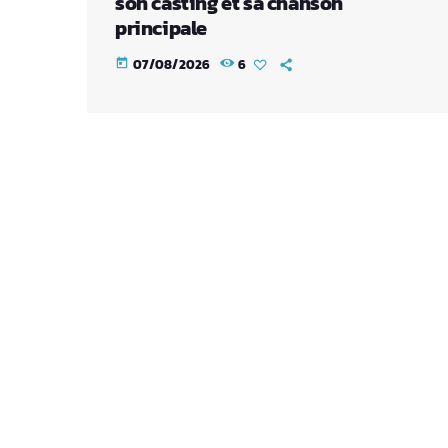
son casting et sa chanson
principale
07/08/2026
6
today