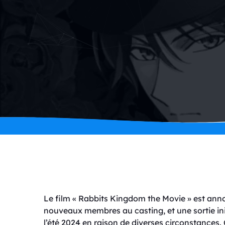
Le film « Rabbits Kingdom the Movie » est anno
nouveaux membres au casting, et une sortie ini
l’été 2024 en raison de diverses circonstances.