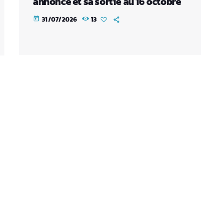
annonce et sa sortie au 16 octobre
31/07/2026
13
today