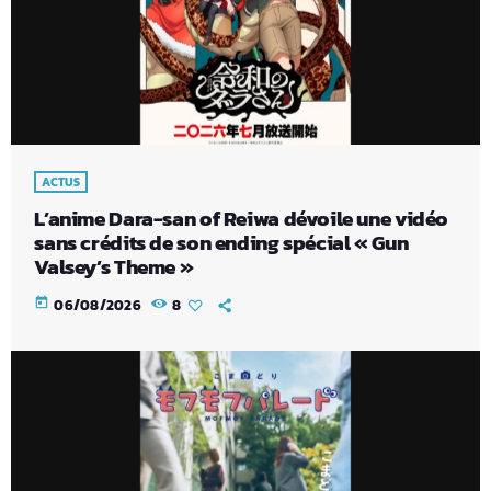
ACTUS
L’anime Dara-san of Reiwa dévoile une vidéo
sans crédits de son ending spécial « Gun
Valsey’s Theme »
today
06/08/2026
8