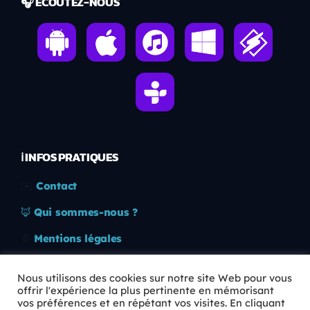
🎧 ÉCOUTEZ-NOUS
ℹ️ INFOS PRATIQUES
✉️
Contact
🦊
Qui sommes-nous ?
📄
Mentions légales
🔒
Confidentialité
Nous utilisons des cookies sur notre site Web pour vous
offrir l'expérience la plus pertinente en mémorisant
🛡️
RGPD
vos préférences et en répétant vos visites. En cliquant