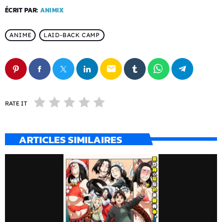
ÉCRIT PAR:
ANIMIX
ANIME
LAID-BACK CAMP
email
RATE IT
ARTICLES SIMILAIRES