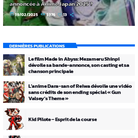
annoncée à Anime Japan 2025 ?
today
19/02/2025
5976
13
DERNIÈRES PUBLICATIONS
Le film Made in Abyss: Mezameru Shinpi
dévoile sa bande-annonce, son casting et sa
chanson principale
L’anime Dara-san of Reiwa dévoile une vidéo
sans crédits de son ending spécial « Gun
Valsey’s Theme »
Kid Pilote – Esprit de la course