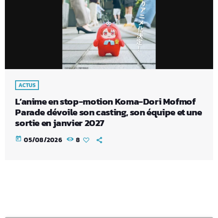
ACTUS
L’anime en stop-motion Koma-Dori Mofmof
Parade dévoile son casting, son équipe et une
sortie en janvier 2027
today
05/08/2026
8