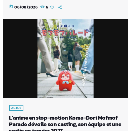
today
06/08/2026
6
ACTUS
L’anime en stop-motion Koma-Dori Mofmof
Parade dévoile son casting, son équipe et une
sortie en janvier 2027