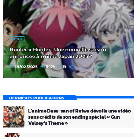
ACTUS
Hunter x Hunter : Une nouvelle saison
annoncée à Anime Japan 2025 ?
today
19/02/2025
5973
13
DERNIÈRES PUBLICATIONS
L’anime Dara-san of Reiwa dévoile une vidéo
sans crédits de son ending spécial « Gun
Valsey’s Theme »