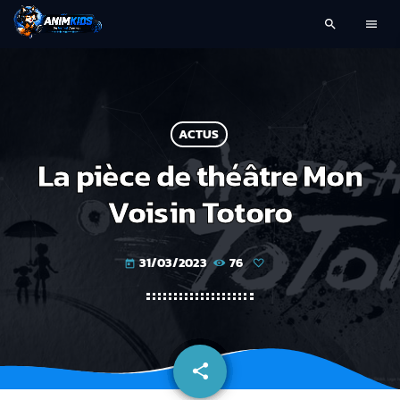
search
menu
ACTUS
La pièce de théâtre Mon
Voisin Totoro
31/03/2023
76
today
share
email