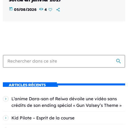
today
05/08/2026
4
search
ARTICLES RÉCENTS
L’anime Dara-san of Reiwa dévoile une vidéo sans
crédits de son ending spécial « Gun Valsey’s Theme »
Kid Pilote – Esprit de la course