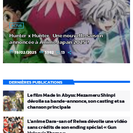
ACTUS
Hunter x Hunter : Une nouvelle saison
annoncée à Anime Japan 2025 ?
today
19/02/2025
5982
13
DERNIÈRES PUBLICATIONS
Le film Made in Abyss: Mezameru Shinpi
dévoile sa bande-annonce, son casting et sa
chanson principale
L’anime Dara-san of Reiwa dévoile une vidéo
sans crédits de son ending spécial « Gun
Valsey’s Theme »