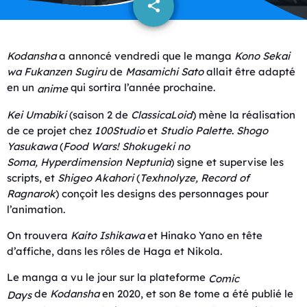
share
email
Kodansha
a annoncé vendredi que le manga
Kono Sekai
wa Fukanzen Sugiru
de
Masamichi Sato
allait être adapté
en un
qui sortira l’année prochaine.
anime
Kei Umabiki
(saison 2 de
ClassicaLoid
) mène la réalisation
de ce projet chez
100Studio
et
Studio Palette
.
Shogo
Yasukawa
(
Food Wars! Shokugeki no
Soma
,
Hyperdimension Neptunia
) signe et supervise les
scripts, et
Shigeo Akahori
(
Texhnolyze
,
Record of
Ragnarok
) conçoit les designs des personnages pour
l’animation.
On trouvera
Kaito Ishikawa
et Hinako Yano en tête
d’affiche, dans les rôles de Haga et Nikola.
Le manga a vu le jour sur la plateforme
Comic
de
Kodansha
en 2020, et son 8e tome a été publié le
Days