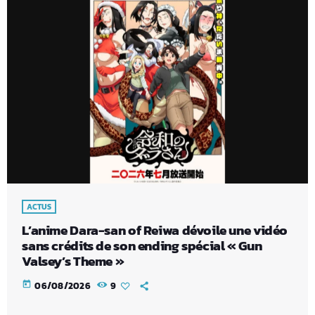
ACTUS
L’anime Dara-san of Reiwa dévoile une vidéo
sans crédits de son ending spécial « Gun
Valsey’s Theme »
today
06/08/2026
9