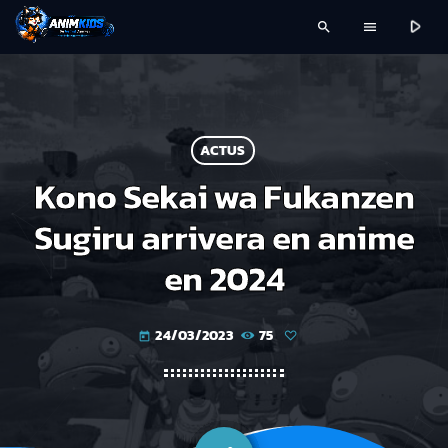
play_arrow
search
menu
ACTUS
Kono Sekai wa Fukanzen
Sugiru arrivera en anime
en 2024
24/03/2023
75
today