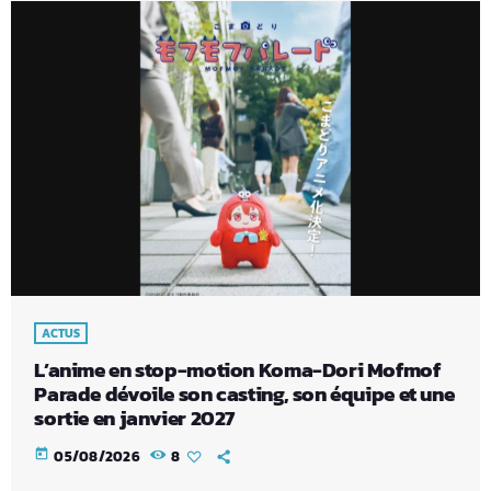
ACTUS
L’anime en stop-motion Koma-Dori Mofmof
Parade dévoile son casting, son équipe et une
sortie en janvier 2027
today
05/08/2026
8