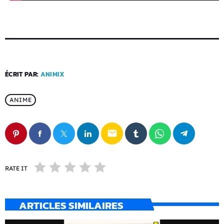
ÉCRIT PAR:
ANIMIX
ANIME
email
RATE IT
ARTICLES SIMILAIRES