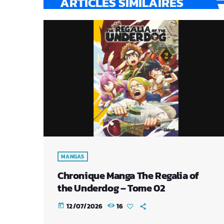
ARTICLES SIMILAIRES
MANGAS
Chronique Manga The Regalia of
the Underdog – Tome 02
12/07/2026
16
today