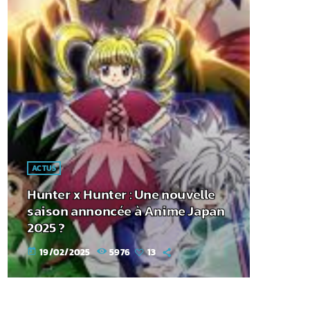
ACTUS
Hunter x Hunter : Une nouvelle
saison annoncée à Anime Japan
2025 ?
19/02/2025
5976
13
today