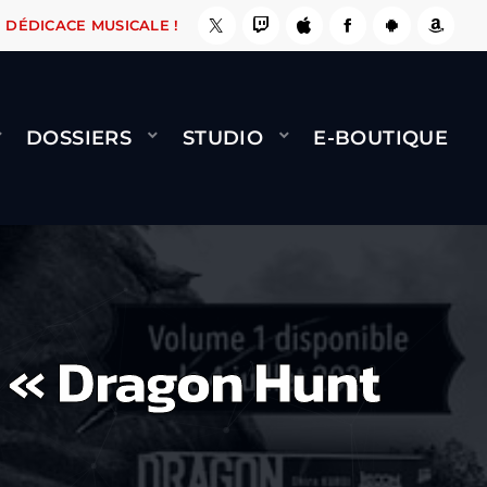
, ÇA LE FAIT !
NAMI
BERNARD MINET - FLY 
DÉDICACE MUSICALE !
DOSSIERS
STUDIO
E-BOUTIQUE
a « Dragon Hunt