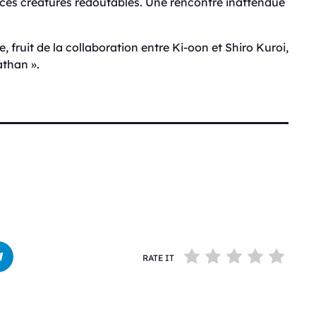
 ces créatures redoutables. Une rencontre inattendue
 fruit de la collaboration entre Ki-oon et Shiro Kuroi,
athan ».
RATE IT