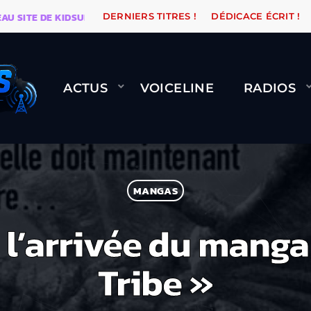
ITE DE KIDSUNE
WARÉTRO
ORANGE ROAD QUI PASSE
DERNIERS TITRES !
DÉDICACE ÉCRIT !
ACTUS
VOICELINE
RADIOS
MANGAS
 l’arrivée du mang
Tribe »