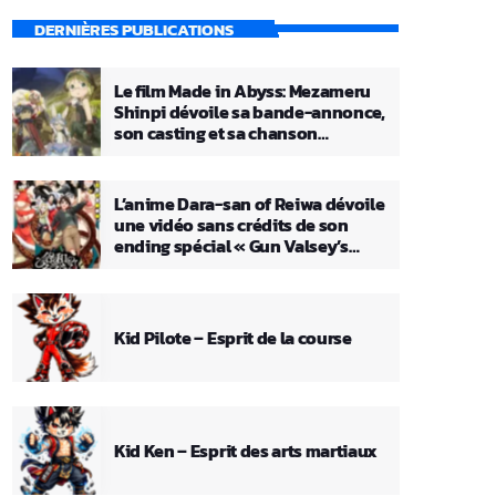
DERNIÈRES PUBLICATIONS
Le film Made in Abyss: Mezameru
Shinpi dévoile sa bande-annonce,
son casting et sa chanson
principale
L’anime Dara-san of Reiwa dévoile
une vidéo sans crédits de son
ending spécial « Gun Valsey’s
Theme »
Kid Pilote – Esprit de la course
Kid Ken – Esprit des arts martiaux