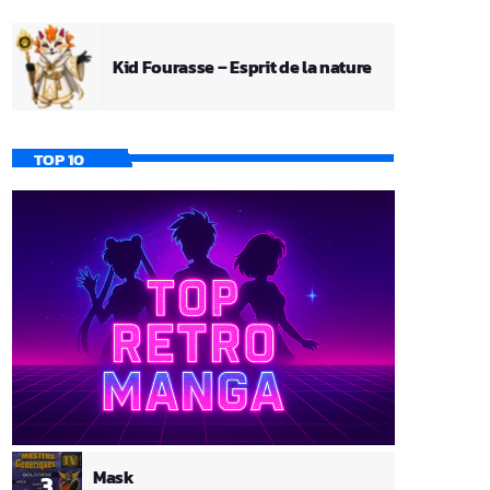
Kid Fourasse – Esprit de la nature
TOP 10
Mask
3