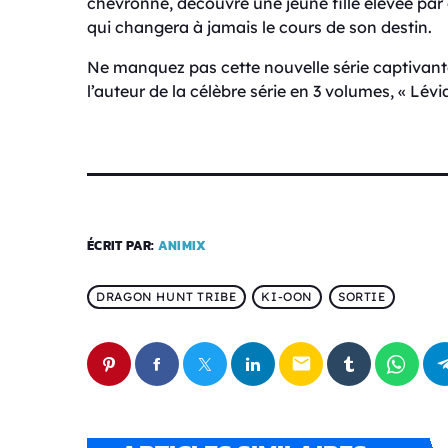
chevronné, découvre une jeune fille élevée par
qui changera à jamais le cours de son destin.
Ne manquez pas cette nouvelle série captivante,
l’auteur de la célèbre série en 3 volumes, « Lévi
ÉCRIT PAR:
ANIMIX
DRAGON HUNT TRIBE
KI-OON
SORTIE
email