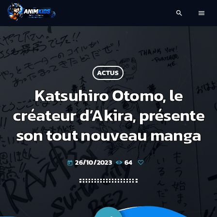
search
menu
ACTUS
Katsuhiro Otomo, le
créateur d’Akira, présente
son tout nouveau manga
26/10/2023
64
today