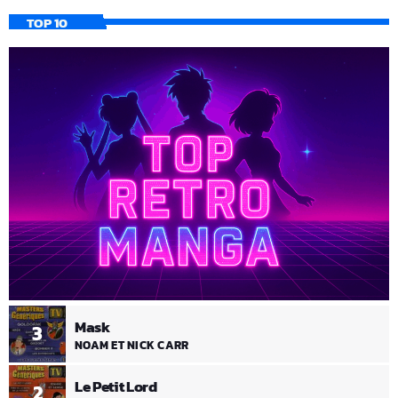
TOP 10
Mask
3
NOAM ET NICK CARR
Le Petit Lord
2