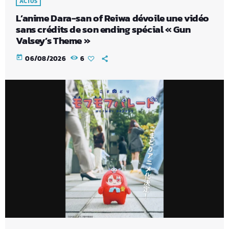
ACTUS
L’anime Dara-san of Reiwa dévoile une vidéo
sans crédits de son ending spécial « Gun
Valsey’s Theme »
today
06/08/2026
6