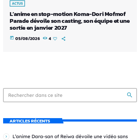
ACTUS
L’anime en stop-motion Koma-Dori Mofmof
Parade dévoile son casting, son équipe et une
sortie en janvier 2027
today
05/08/2026
4
search
ARTICLES RÉCENTS
L’anime Dara-san of Reiwa dévoile une vidéo sans