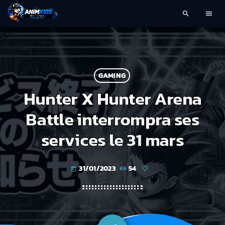
search
menu
GAMING
Hunter X Hunter Arena
Battle interrompra ses
services le 31 mars
31/01/2023
54
today