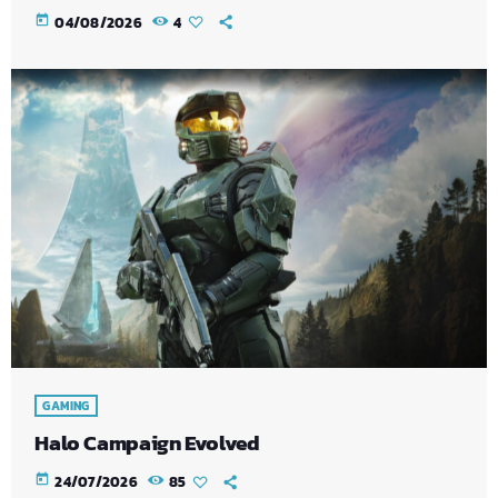
today
04/08/2026
4
GAMING
Halo Campaign Evolved
today
24/07/2026
85