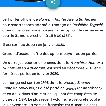
share
email
Le Twitter officiel de
Hunter x Hunter
Arena Battle
, jeu
pour smartphones adapté du manga de
Yoshihiro Togashi
,
a annoncé la semaine passée l’interruption de ses services
pour le 31 mars prochain à 15 h 00 (JST).
Il est sorti au Japon en janvier 2020.
Gratuit d’accès, il offre des options payantes en partie.
Un autre jeu pour smartphones dans la
franchise
,
Hunter x
Hunter
Greed Adventure
, est sorti en décembre 2018 et a
fermé ses portes en janvier 2020.
Le manga est sorti en 1998 dans le
Weekly Shonen
Jump
de
Shueisha
, et a été porté en
(deux saisons)
anime
et en deux films d’animation ; qui ont été complétés de
plusieurs
OVA
. Le plus récent volume, le 37e, a été publié
le 4 novembre. La version française est disponible chez