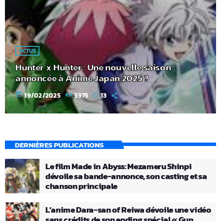
ACTUS
Hunter x Hunter : Une nouvelle saison
annoncée à Anime Japan 2025 ?
today
19/02/2025
5975
13
DERNIÈRES PUBLICATIONS
Le film Made in Abyss: Mezameru Shinpi
dévoile sa bande-annonce, son casting et sa
chanson principale
L’anime Dara-san of Reiwa dévoile une vidéo
sans crédits de son ending spécial « Gun