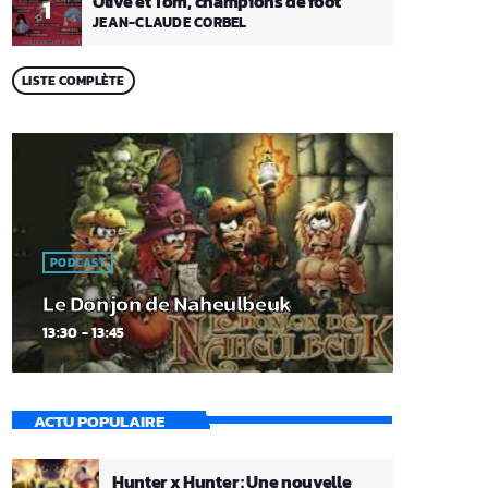
Olive et Tom, champions de foot
1
JEAN-CLAUDE CORBEL
LISTE COMPLÈTE
PODCAST
Le Donjon de Naheulbeuk
13:30 - 13:45
ACTU POPULAIRE
Hunter x Hunter : Une nouvelle