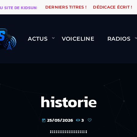
E DE KIDSUNE
WARÉTRO
ORANGE ROAD QUI PASSE,
DERNIERS TITRES !
DÉDICACE ÉCRIT !
ACTUS
VOICELINE
RADIOS
historie
25/05/2026
3
today