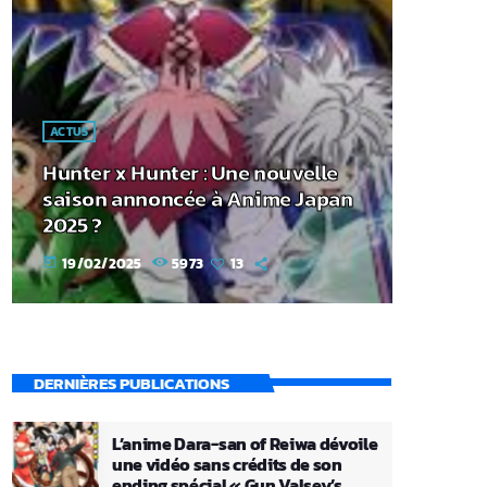
ACTUS
Hunter x Hunter : Une nouvelle
saison annoncée à Anime Japan
2025 ?
19/02/2025
5973
13
today
DERNIÈRES PUBLICATIONS
L’anime Dara-san of Reiwa dévoile
une vidéo sans crédits de son
ending spécial « Gun Valsey’s