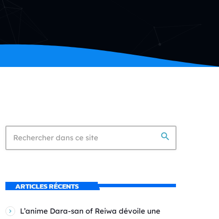
search
ARTICLES RÉCENTS
L’anime Dara-san of Reiwa dévoile une