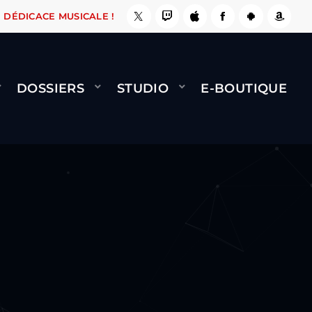
 ÇA LE FAIT !
NAMI
BERNARD MINET - FLY (
DÉDICACE MUSICALE !
DOSSIERS
STUDIO
E-BOUTIQUE