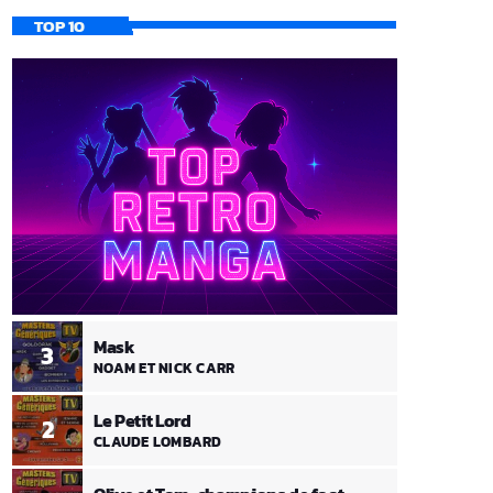
TOP 10
Mask
3
NOAM ET NICK CARR
Le Petit Lord
2
CLAUDE LOMBARD