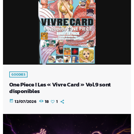
GOODIES
One Piece ! Les « Vivre Card » Vol.9 sont
disponibles
today
12/07/2026
18
1