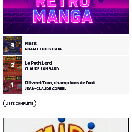
Mask
3
NOAM ET NICK CARR
Le Petit Lord
2
CLAUDE LOMBARD
Olive et Tom, champions de foot
1
JEAN-CLAUDE CORBEL
LISTE COMPLÈTE