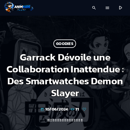
play_arrow
search
menu
GOODIES
Garrack Dévoile une
Collaboration Inattendue :
Des Smartwatches Demon
Slayer
10/06/2024
71
today