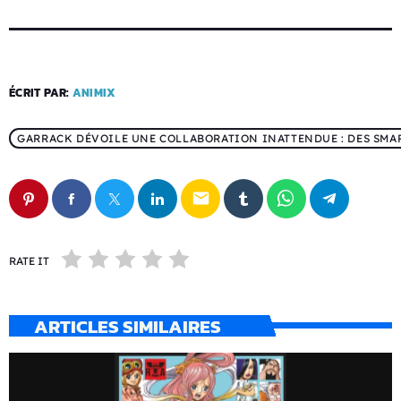
ÉCRIT PAR:
ANIMIX
GARRACK DÉVOILE UNE COLLABORATION INATTENDUE : DES SM
email
RATE IT
ARTICLES SIMILAIRES