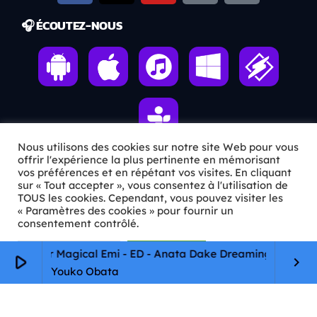
🎧 ÉCOUTEZ-NOUS
Nous utilisons des cookies sur notre site Web pour vous
offrir l'expérience la plus pertinente en mémorisant
vos préférences et en répétant vos visites. En cliquant
ℹ️ INFOS PRATIQUES
sur « Tout accepter », vous consentez à l'utilisation de
TOUS les cookies. Cependant, vous pouvez visiter les
« Paramètres des cookies » pour fournir un
✉️
Contact
consentement contrôlé.
🦊
Qui sommes-nous ?
Paramètres Cookie
Tout accepter
o Star Magical Emi - ED - Anata Dake Dreaming
play_arrow
keyboard_arrow_right
📄
Mentions légales
Youko Obata
🔒
Confidentialité