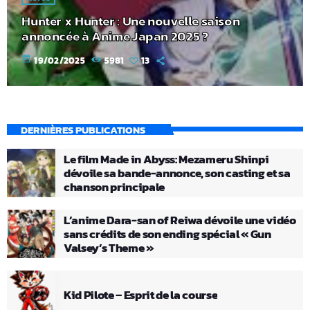
Hunter x Hunter : Une nouvelle saison
annoncée à Anime Japan 2025 ?
today
19/02/2025
5981
13
DERNIÈRES PUBLICATIONS
Le film Made in Abyss: Mezameru Shinpi
dévoile sa bande-annonce, son casting et sa
chanson principale
L’anime Dara-san of Reiwa dévoile une vidéo
sans crédits de son ending spécial « Gun
Valsey’s Theme »
Kid Pilote – Esprit de la course