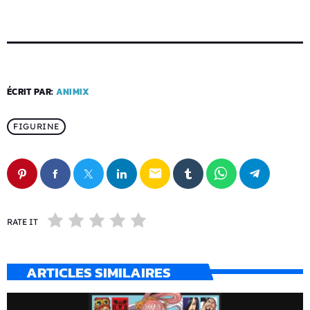
ÉCRIT PAR:
ANIMIX
FIGURINE
email
RATE IT
ARTICLES SIMILAIRES