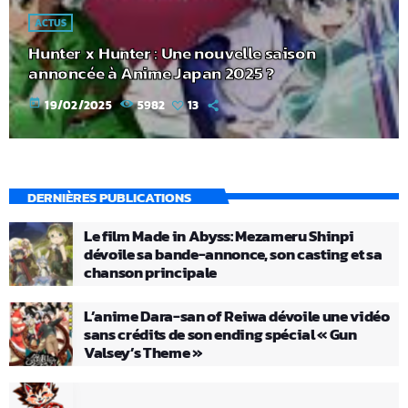
ACTUS
Hunter x Hunter : Une nouvelle saison
annoncée à Anime Japan 2025 ?
today
19/02/2025
5982
13
DERNIÈRES PUBLICATIONS
Le film Made in Abyss: Mezameru Shinpi
dévoile sa bande-annonce, son casting et sa
chanson principale
L’anime Dara-san of Reiwa dévoile une vidéo
sans crédits de son ending spécial « Gun
Valsey’s Theme »