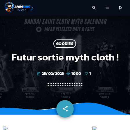
play_arrow
search
menu
GOODIES
Futur sortie myth cloth !
25/02/2023
1000
1
today
share
email
1