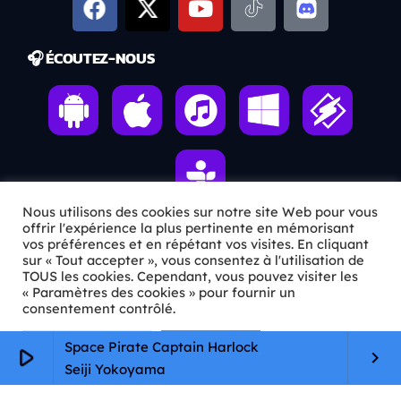
🎧 ÉCOUTEZ-NOUS
Nous utilisons des cookies sur notre site Web pour vous
offrir l'expérience la plus pertinente en mémorisant
vos préférences et en répétant vos visites. En cliquant
ℹ️ INFOS PRATIQUES
sur « Tout accepter », vous consentez à l'utilisation de
TOUS les cookies. Cependant, vous pouvez visiter les
« Paramètres des cookies » pour fournir un
✉️
Contact
consentement contrôlé.
🦊
Qui sommes-nous ?
Paramètres Cookie
Tout accepter
Space Pirate Captain Harlock
play_arrow
keyboard_arrow_right
📄
Mentions légales
Seiji Yokoyama
🔒
Confidentialité