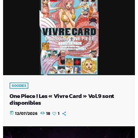
GOODIES
One Piece ! Les « Vivre Card » Vol.9 sont
disponibles
today
12/07/2026
18
1