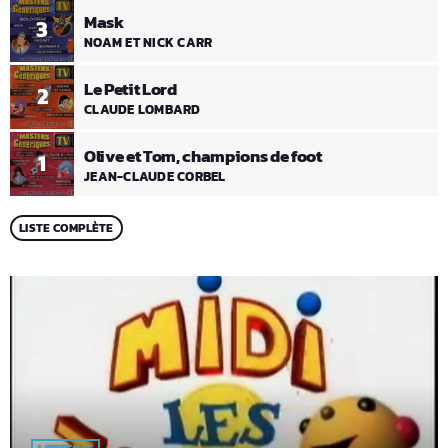
Mask
3
NOAM ET NICK CARR
Le Petit Lord
2
CLAUDE LOMBARD
Olive et Tom, champions de foot
1
JEAN-CLAUDE CORBEL
LISTE COMPLÈTE