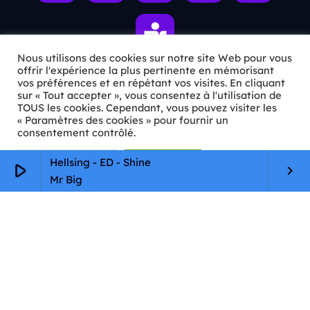
Nous utilisons des cookies sur notre site Web pour vous
offrir l'expérience la plus pertinente en mémorisant
vos préférences et en répétant vos visites. En cliquant
sur « Tout accepter », vous consentez à l'utilisation de
ℹ️ INFOS PRATIQUES
TOUS les cookies. Cependant, vous pouvez visiter les
« Paramètres des cookies » pour fournir un
✉️
Contact
consentement contrôlé.
🦊
Qui sommes-nous ?
Paramètres Cookie
Tout accepter
Hellsing - ED - Shine
play_arrow
keyboard_arrow_right
Mr Big
📄
Mentions légales
🔒
Confidentialité
🛡️
RGPD
Copyright © 2026 Animkids. Tous droits réservés.