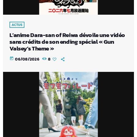
ACTUS
L’anime Dara-san of Reiwa dévoile une vidéo
sans crédits de son ending spécial « Gun
Valsey’s Theme »
today
06/08/2026
8