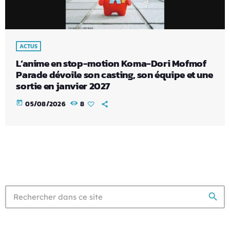
ACTUS
L’anime en stop-motion Koma-Dori Mofmof
Parade dévoile son casting, son équipe et une
sortie en janvier 2027
today
05/08/2026
8
search