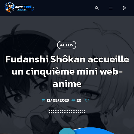
play_arrow
search
menu
ACTUS
Fudanshi Shôkan accueille
un cinquième mini web-
anime
12/05/2023
20
today