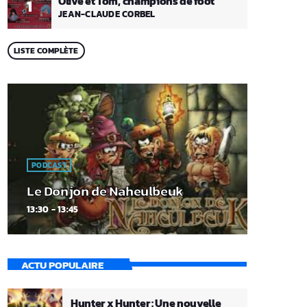
Olive et Tom, champions de foot
1
JEAN-CLAUDE CORBEL
LISTE COMPLÈTE
PODCAST
Le Donjon de Naheulbeuk
13:30 - 13:45
ACTU POPULAIRE
Hunter x Hunter : Une nouvelle