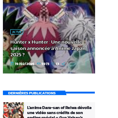
ACTUS
Hunter x Hunter : Une nouvelle
saison annoncée à Anime Japan
2025 ?
19/02/2025
5973
13
today
DERNIÈRES PUBLICATIONS
L’anime Dara-san of Reiwa dévoile
une vidéo sans crédits de son
ending spécial « Gun Valsey’s