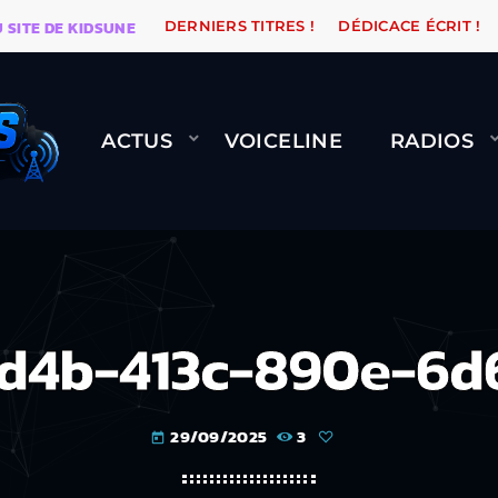
 DE KIDSUNE
WARÉTRO
ORANGE ROAD QUI PASSE, Ç
DERNIERS TITRES !
DÉDICACE ÉCRIT !
ACTUS
VOICELINE
RADIOS
5d4b-413c-890e-6d
29/09/2025
3
today