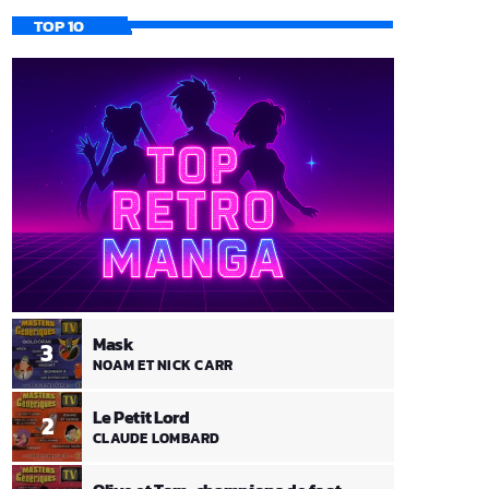
TOP 10
Mask
3
NOAM ET NICK CARR
Le Petit Lord
2
CLAUDE LOMBARD