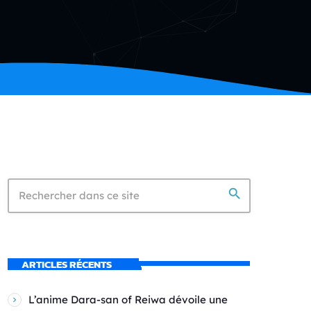
search
ARTICLES RÉCENTS
L’anime Dara-san of Reiwa dévoile une