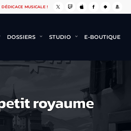
BERNARD MINET - FLY (GÉNÉRIQUE)
COOL CE SITE ! ????
DÉDICACE MUSICALE !
DOSSIERS
STUDIO
E-BOUTIQUE
 petit royaume