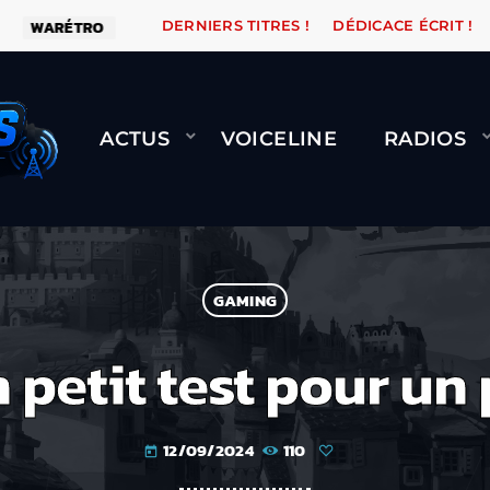
RO
ORANGE ROAD QUI PASSE, ÇA LE FAIT !
NAMI
DERNIERS TITRES !
DÉDICACE ÉCRIT !
ACTUS
VOICELINE
RADIOS
GAMING
 petit test pour un
12/09/2024
110
today