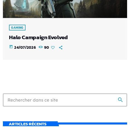
GAMING
Halo Campaign Evolved
today
24/07/2026
90
search
ARTICLES RÉCENTS