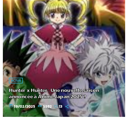
ACTUS
Hunter x Hunter : Une nouvelle saison
annoncée à Anime Japan 2025 ?
today
19/02/2025
5982
13