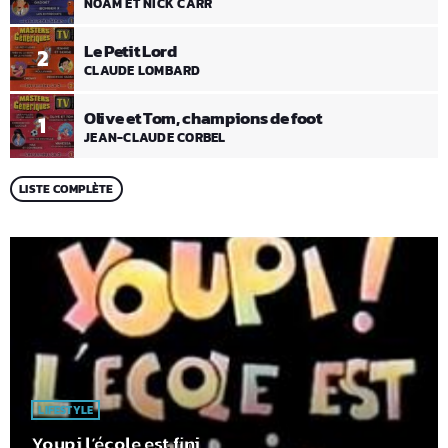
NOAM ET NICK CARR
Le Petit Lord
2
CLAUDE LOMBARD
Olive et Tom, champions de foot
1
JEAN-CLAUDE CORBEL
LISTE COMPLÈTE
LIFESTYLE
Youpi l’école est fini