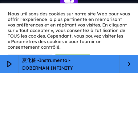
Nous utilisons des cookies sur notre site Web pour vous
offrir l'expérience la plus pertinente en mémorisant
vos préférences et en répétant vos visites. En cliquant
ℹ️ INFOS PRATIQUES
sur « Tout accepter », vous consentez à l'utilisation de
TOUS les cookies. Cependant, vous pouvez visiter les
« Paramètres des cookies » pour fournir un
✉️
Contact
consentement contrôlé.
🦊
Qui sommes-nous ?
Paramètres Cookie
Tout accepter
夏化粧 -Instrumental-
play_arrow
keyboard_arrow_right
📄
Mentions légales
DOBERMAN INFINITY
🔒
Confidentialité
🛡️
RGPD
Copyright © 2026 Animkids. Tous droits réservés.