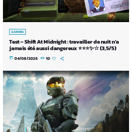
GAMING
Test – Shift At Midnight : travailler de nuit n’a
jamais été aussi dangereux ⭐⭐⭐✨☆ (3,5/5)
today
04/08/2026
10