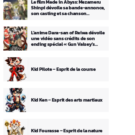
Le film Made in Abyss: Mezameru
Shinpi dévoile sa bande-annonce,
son casting et sa chanson
principale
L’anime Dara-san of Reiwa dévoile
une vidéo sans crédits de son
ending spécial « Gun Valsey’s
Theme »
Kid Pilote – Esprit de la course
Kid Ken – Esprit des arts martiaux
Kid Fourasse – Esprit de la nature