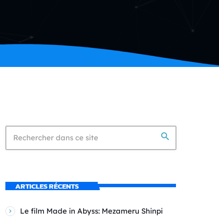
search
ARTICLES RÉCENTS
Le film Made in Abyss: Mezameru Shinpi