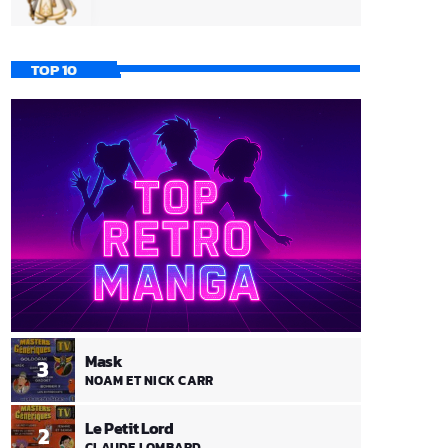
TOP 10
Mask
3
NOAM ET NICK CARR
Le Petit Lord
2
CLAUDE LOMBARD