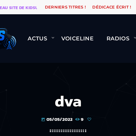
ITE DE KIDSUNE
WARÉTRO
ORANGE ROAD QUI PASS
DERNIERS TITRES !
DÉDICACE ÉCRIT !
ACTUS
VOICELINE
RADIOS
dva
05/05/2022
9
today