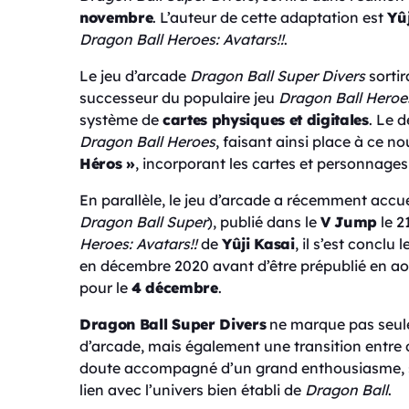
novembre
. L’auteur de cette adaptation est
Yû
Dragon Ball Heroes: Avatars!!
.
Le jeu d’arcade
Dragon Ball Super Divers
sortir
successeur du populaire jeu
Dragon Ball Heroe
système de
cartes physiques et digitales
. Le 
Dragon Ball Heroes
, faisant ainsi place à ce n
Héros »
, incorporant les cartes et personnages
En parallèle, le jeu d’arcade a récemment accue
Dragon Ball Super
), publié dans le
V Jump
le 2
Heroes: Avatars!!
de
Yûji Kasai
, il s’est conclu l
en décembre 2020 avant d’être prépublié en ao
pour le
4 décembre
.
Dragon Ball Super Divers
ne marque pas seule
d’arcade, mais également une transition entre
doute accompagné d’un grand enthousiasme, sur
lien avec l’univers bien établi de
Dragon Ball
.