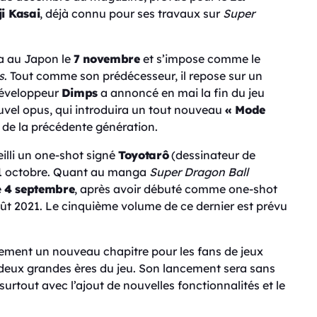
ji Kasai
, déjà connu pour ses travaux sur
Super
a au Japon le
7 novembre
et s’impose comme le
s
. Tout comme son prédécesseur, il repose sur un
développeur
Dimps
a annoncé en mai la fin du jeu
ouvel opus, qui introduira un tout nouveau
« Mode
 de la précédente génération.
illi un one-shot signé
Toyotarô
(dessinateur de
1 octobre. Quant au manga
Super Dragon Ball
e
4 septembre
, après avoir débuté comme one-shot
ût 2021. Le cinquième volume de ce dernier est prévu
ment un nouveau chapitre pour les fans de jeux
 deux grandes ères du jeu. Son lancement sera sans
tout avec l’ajout de nouvelles fonctionnalités et le