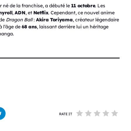
er né de la franchise, a débuté le
11 octobre
. Les
yroll
,
ADN
, et
Netflix
. Cependant, ce nouvel anime
 de
Dragon Ball
:
Akira Toriyama
, créateur légendaire
à l’âge de
68 ans
, laissant derrière lui un héritage
 manga.
RATE IT