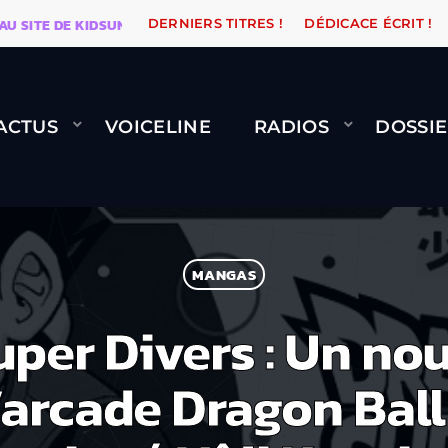
ITE DE KIDSUNE
WARÉTRO
ORANGE ROAD QUI PASSE
DERNIERS TITRES !
DÉDICACE ÉCRIT !
ACTUS
VOICELINE
RADIOS
DOSSIE
MANGAS
uper Divers : Un no
d’arcade Dragon Bal