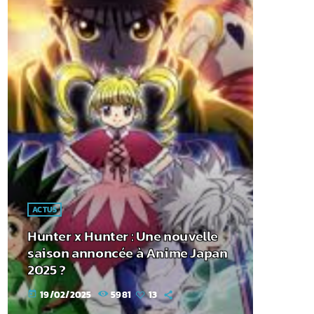
ACTUS
Hunter x Hunter : Une nouvelle
saison annoncée à Anime Japan
2025 ?
19/02/2025
5981
13
today