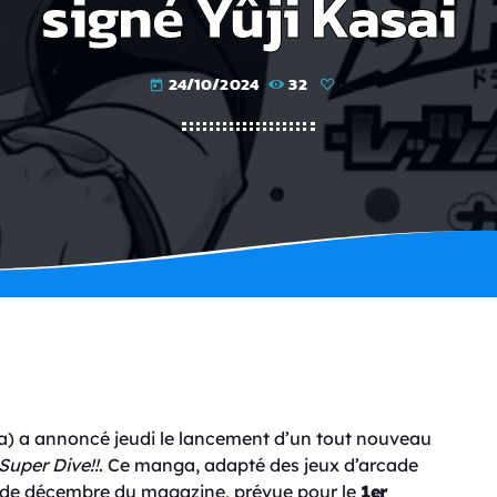
signé Yûji Kasai
24/10/2024
32
today
) a annoncé jeudi le lancement d’un tout nouveau
Super Dive!!
. Ce manga, adapté des jeux d’arcade
ion de décembre du magazine, prévue pour le
1er