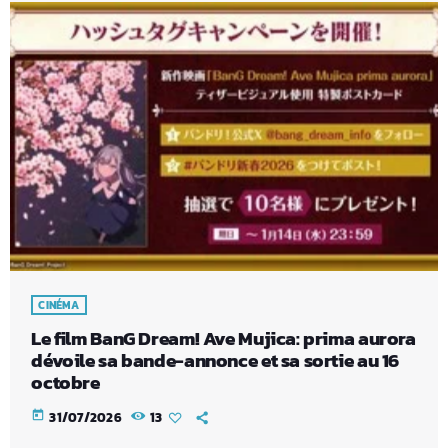
CINÉMA
Le film BanG Dream! Ave Mujica: prima aurora
dévoile sa bande-annonce et sa sortie au 16
octobre
today
31/07/2026
13