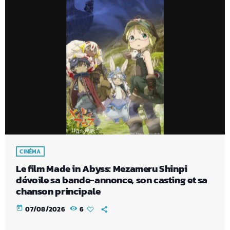
CINÉMA
Le film Made in Abyss: Mezameru Shinpi
dévoile sa bande-annonce, son casting et sa
chanson principale
today
07/08/2026
6