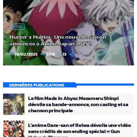
ACTUS
Hunter x Hunter : Une nouvelle saison
annoncée à Anime Japan 2025 ?
today
19/02/2025
5976
13
DERNIÈRES PUBLICATIONS
Le film Made in Abyss: Mezameru Shinpi
dévoile sa bande-annonce, son casting et sa
chanson principale
L’anime Dara-san of Reiwa dévoile une vidéo
sans crédits de son ending spécial « Gun