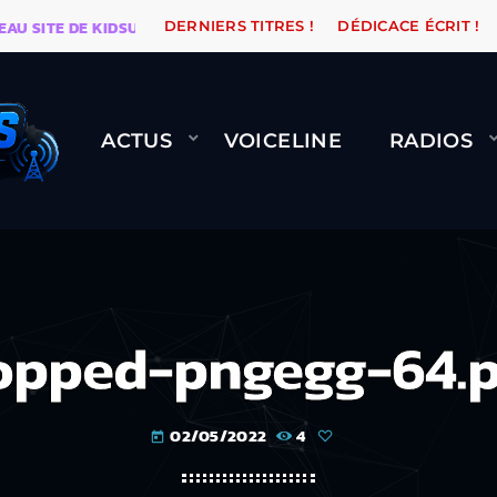
SITE DE KIDSUNE
WARÉTRO
ORANGE ROAD QUI PASS
DERNIERS TITRES !
DÉDICACE ÉCRIT !
ACTUS
VOICELINE
RADIOS
opped-pngegg-64.
02/05/2022
4
today