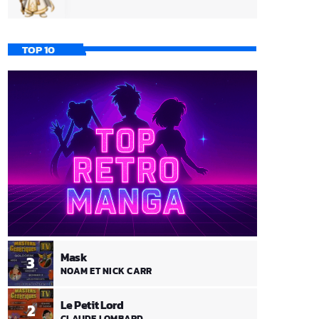
TOP 10
Mask
3
NOAM ET NICK CARR
Le Petit Lord
2
CLAUDE LOMBARD