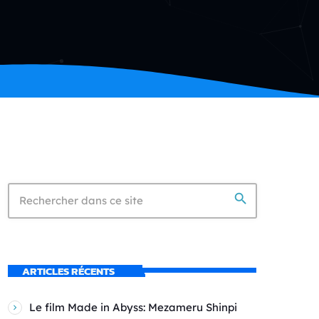
search
ARTICLES RÉCENTS
Le film Made in Abyss: Mezameru Shinpi