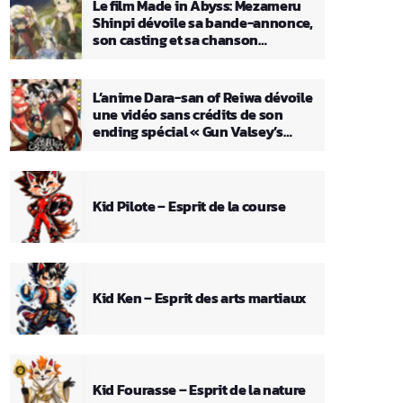
Le film Made in Abyss: Mezameru
Shinpi dévoile sa bande-annonce,
son casting et sa chanson
principale
L’anime Dara-san of Reiwa dévoile
une vidéo sans crédits de son
ending spécial « Gun Valsey’s
Theme »
Kid Pilote – Esprit de la course
Kid Ken – Esprit des arts martiaux
Kid Fourasse – Esprit de la nature