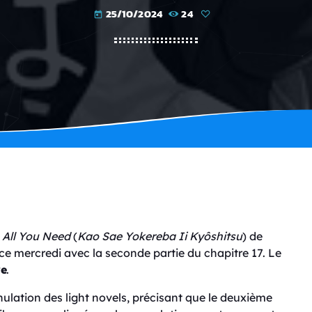
25/10/2024
24
today
 All You Need
(
Kao Sae Yokereba Ii Kyôshitsu
) de
 ce mercredi avec la seconde partie du chapitre 17. Le
re
.
lation des light novels, précisant que le deuxième