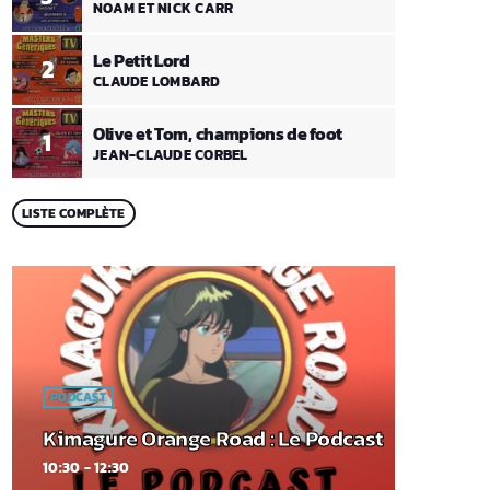
NOAM ET NICK CARR
Le Petit Lord
2
CLAUDE LOMBARD
Olive et Tom, champions de foot
1
JEAN-CLAUDE CORBEL
LISTE COMPLÈTE
PODCAST
Kimagure Orange Road : Le Podcast
10:30 - 12:30