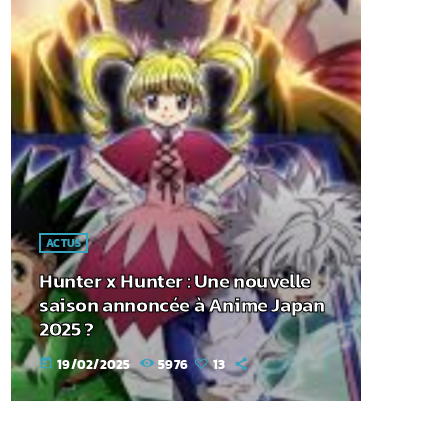
ACTUS
Hunter x Hunter : Une nouvelle
saison annoncée à Anime Japan
2025 ?
19/02/2025
5976
13
today