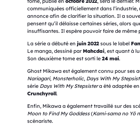
tome, publié en
octobre 2022
, sera le dernier.
communiquées officiellement dans l’industrie, m
annonce afin de clarifier la situation. Il a sou
pensent qu’il délaisse certaines séries, alors 
insuffisantes. Il espère pouvoir faire de même 
La série a débuté en
juin 2022
sous le label
Fan
Le manga, dessiné par
Mahcdai
, est quant à l
Son deuxième tome est sorti le
24 mai
.
Ghost Mikawa est également connu pour ses au
Nariagari
,
Monsterholic
,
Days With My Stepsist
série
Days With My Stepsister
a été adaptée en 
Crunchyroll
.
Enfin, Mikawa a également travaillé sur des s
Moon to Find My Goddess
(
Kami-sama no Yô n
scénariste.