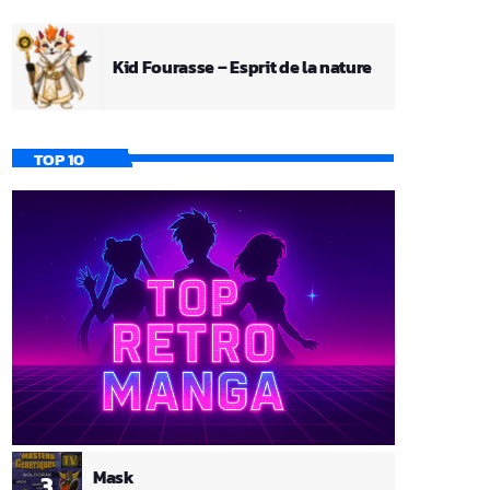
Kid Fourasse – Esprit de la nature
TOP 10
Mask
3