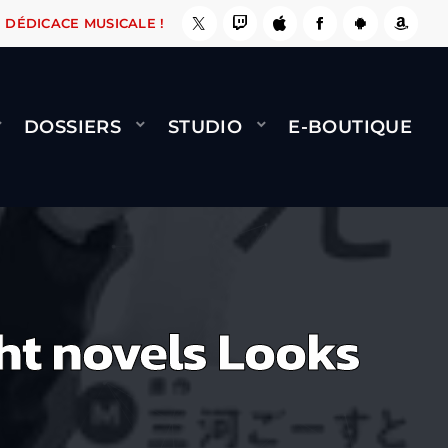
, ÇA LE FAIT !
NAMI
BERNARD MINET - FLY 
DÉDICACE MUSICALE !
DOSSIERS
STUDIO
E-BOUTIQUE
ght novels Looks