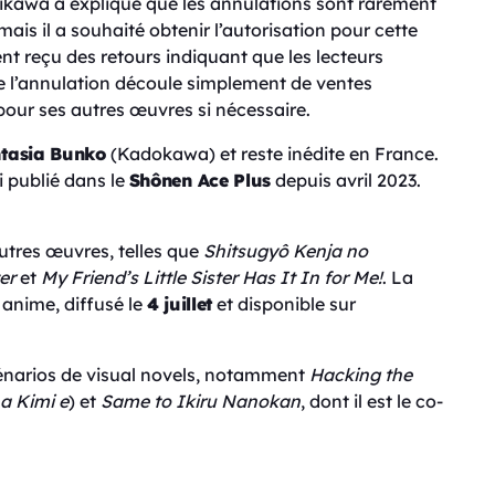
 Mikawa a expliqué que les annulations sont rarement
ais il a souhaité obtenir l’autorisation pour cette
vent reçu des retours indiquant que les lecteurs
que l’annulation découle simplement de ventes
pour ses autres œuvres si nécessaire.
tasia Bunko
(Kadokawa) et reste inédite en France.
ui publié dans le
Shônen Ace Plus
depuis avril 2023.
tres œuvres, telles que
Shitsugyô Kenja no
er
et
My Friend’s Little Sister Has It In for Me!
. La
anime, diffusé le
4 juillet
et disponible sur
cénarios de visual novels, notamment
Hacking the
a Kimi e
) et
Same to Ikiru Nanokan
, dont il est le co-