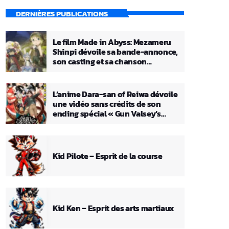
DERNIÈRES PUBLICATIONS
Le film Made in Abyss: Mezameru
Shinpi dévoile sa bande-annonce,
son casting et sa chanson
principale
L’anime Dara-san of Reiwa dévoile
une vidéo sans crédits de son
ending spécial « Gun Valsey’s
Theme »
Kid Pilote – Esprit de la course
Kid Ken – Esprit des arts martiaux