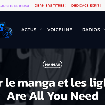
ITE DE KIDSUNE
WARÉTRO
ORANGE ROAD QUI PASSE
DERNIERS TITRES !
DÉDICACE ÉCRIT !
ACTUS
VOICELINE
RADIOS
MANGAS
r le manga et les li
Are All You Need