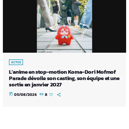
ACTUS
L’anime en stop-motion Koma-Dori Mofmof
Parade dévoile son casting, son équipe et une
sortie en janvier 2027
today
05/08/2026
8