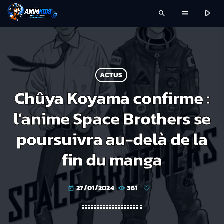
play_arrow
search
menu
ACTUS
Chûya Koyama confirme :
l’anime Space Brothers se
poursuivra au-delà de la
fin du manga
27/01/2024
361
today