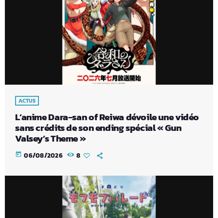
ACTUS
L’anime Dara-san of Reiwa dévoile une vidéo
sans crédits de son ending spécial « Gun
Valsey’s Theme »
today
06/08/2026
8