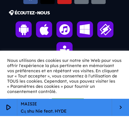
🎧 ÉCOUTEZ-NOUS
Nous utilisons des cookies sur notre site Web pour vous
offrir l'expérience la plus pertinente en mémorisant
vos préférences et en répétant vos visites. En cliquant
sur « Tout accepter », vous consentez à l'utilisation de
ℹ️ INFOS PRATIQUES
TOUS les cookies. Cependant, vous pouvez visiter les
« Paramètres des cookies » pour fournir un
✉️
Contact
consentement contrôlé.
🦊
Qui sommes-nous ?
Paramètres Cookie
Tout accepter
MAISIE
play_arrow
keyboard_arrow_right
Cц shu Nie feat. HYDE
📄
Mentions légales
🔒
Confidentialité