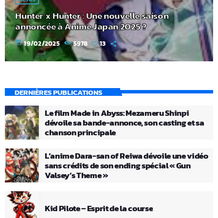
Hunter x Hunter : Une nouvelle saison
annoncée à Anime Japan 2025 ?
today
19/02/2025
5978
13
DERNIÈRES PUBLICATIONS
Le film Made in Abyss: Mezameru Shinpi
dévoile sa bande-annonce, son casting et sa
chanson principale
L’anime Dara-san of Reiwa dévoile une vidéo
sans crédits de son ending spécial « Gun
Valsey’s Theme »
Kid Pilote – Esprit de la course