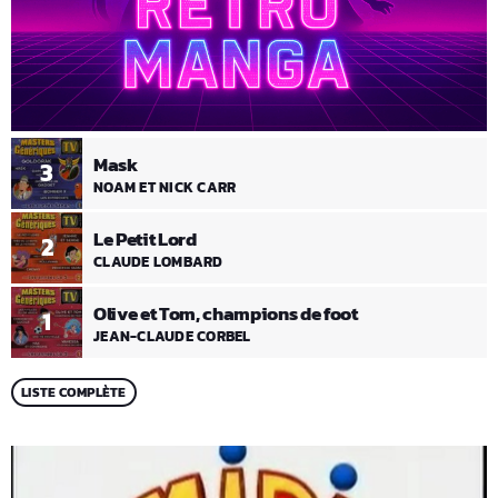
Mask
3
NOAM ET NICK CARR
Le Petit Lord
2
CLAUDE LOMBARD
Olive et Tom, champions de foot
1
JEAN-CLAUDE CORBEL
LISTE COMPLÈTE