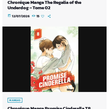
Chronique Manga The Regalia of the
Underdog – Tome 02
today
12/07/2026
15
MANGAS
Chronique Manga Promise Cinderella T8