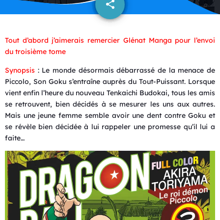
share
email
Tout d’abord j’aimerais remercier Glénat Manga pour l’envoi
du troisième tome
Synopsis
: Le monde désormais débarrassé de la menace de
Piccolo, Son Goku s’entraîne auprès du Tout-Puissant. Lorsque
vient enfin l’heure du nouveau Tenkaichi Budokai, tous les amis
se retrouvent, bien décidés à se mesurer les uns aux autres.
Mais une jeune femme semble avoir une dent contre Goku et
se révèle bien décidée à lui rappeler une promesse qu’il lui a
faite…