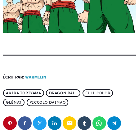
ÉCRIT PAR:
WARMELIN
AKIRA TORIYAMA
DRAGON BALL
FULL COLOR
GLÉNAT
PICCOLO DAIMAO
email