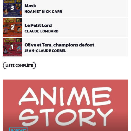
Mask
3
NOAM ET NICK CARR
Le Petit Lord
2
CLAUDE LOMBARD
Olive et Tom, champions de foot
1
JEAN-CLAUDE CORBEL
LISTE COMPLÈTE
PODCAST