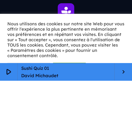
Nous utilisons des cookies sur notre site Web pour vous
offrir l'expérience la plus pertinente en mémorisant
vos préférences et en répétant vos visites. En cliquant
ℹ️ INFOS PRATIQUES
sur « Tout accepter », vous consentez à l'utilisation de
TOUS les cookies. Cependant, vous pouvez visiter les
« Paramètres des cookies » pour fournir un
✉️
Contact
consentement contrôlé.
🦊
Qui sommes-nous ?
Paramètres Cookie
Tout accepter
Sushi Quiz 01
play_arrow
keyboard_arrow_right
📄
Mentions légales
David Michaudet
🔒
Confidentialité
🛡️
RGPD
Copyright © 2026 Animkids. Tous droits réservés.