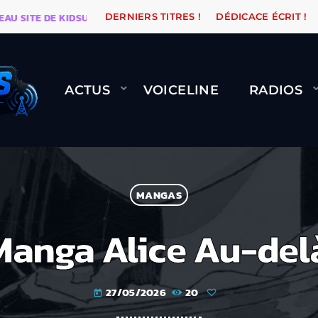
E DE KIDSUNE
WARÉTRO
ORANGE ROAD QUI PASSE,
DERNIERS TITRES !
DÉDICACE ÉCRIT !
ACTUS
VOICELINE
RADIOS
MANGAS
anga Alice Au-delà
27/05/2026
20
today