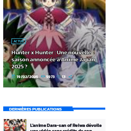
ACTUS
Hunter x Hunter : Une nouvelle
saison annoncée à Anime Japan
2025 ?
19/02/2025
5973
13
today
DERNIÈRES PUBLICATIONS
L’anime Dara-san of Reiwa dévoile
une vidéo sans crédits de son