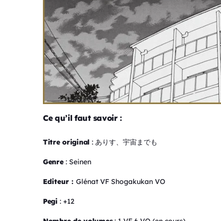
Ce qu’il faut savoir :
Titre original
: ありす、宇宙までも
Genre
: Seinen
Editeur :
Glénat VF Shogakukan VO
Pegi
: +12