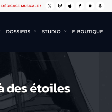
 ÇA LE FAIT !
NAMI
BERNARD MINET - FLY (
DÉDICACE MUSICALE !
DOSSIERS
STUDIO
E-BOUTIQUE
 des étoiles