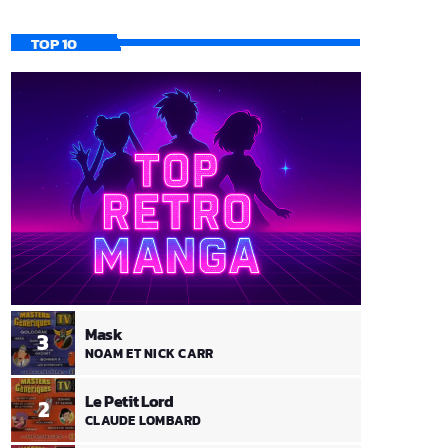
TOP 10
Mask
3
NOAM ET NICK CARR
Le Petit Lord
2
CLAUDE LOMBARD