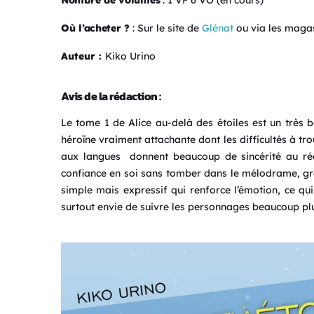
Nombre de volumes
: 1 VF 6 VO (en cours)
Où l’acheter ?
: Sur le site de
Glénat
ou via les magas
Auteur :
Kiko Urino
Avis de la rédaction :
Le tome 1 de
Alice au-delà des étoiles
est un très b
héroïne vraiment attachante dont les difficultés à 
aux langues donnent beaucoup de sincérité au réci
confiance en soi sans tomber dans le mélodrame, grâc
simple mais expressif qui renforce l’émotion, ce q
surtout envie de suivre les personnages beaucoup plu