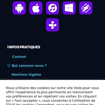
ℹ️ INFOS PRATIQUES
✉️
Contact
🦊
Qui sommes-nous ?
📄
Mentions légales
🔒
Confidentialité
Nous utilisons des cookies sur notre site Web pour vous
offrir l'expérience la plus pertinente en mémorisant
🛡️
RGPD
vos préférences et en répétant vos visites. En cliquant
sur « Tout accepter », vous consentez à l'utilisation de
Copyright © 2026 Animkids. Tous droits réservés.
TOUS les cookies. Cependant, vous pouvez visiter les