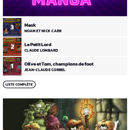
Mask
3
NOAM ET NICK CARR
Le Petit Lord
2
CLAUDE LOMBARD
Olive et Tom, champions de foot
1
JEAN-CLAUDE CORBEL
LISTE COMPLÈTE