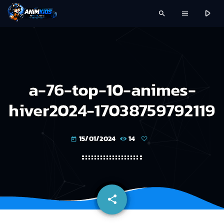
play_arrow
search
menu
a-76-top-10-animes-
hiver2024-17038759792119
15/01/2024
14
today
share
email