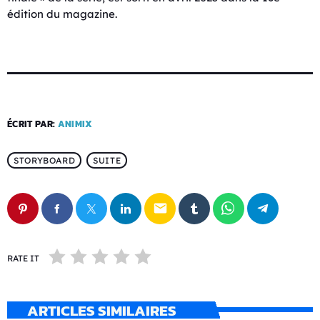
édition du magazine.
ÉCRIT PAR:
ANIMIX
STORYBOARD
SUITE
email
RATE IT
ARTICLES SIMILAIRES