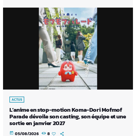
ACTUS
L’anime en stop-motion Koma-Dori Mofmof
Parade dévoile son casting, son équipe et une
sortie en janvier 2027
today
05/08/2026
8