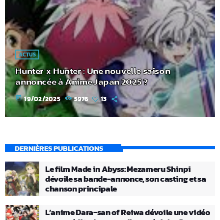
ACTUS
Hunter x Hunter : Une nouvelle saison
annoncée à Anime Japan 2025 ?
today
19/02/2025
5976
13
DERNIÈRES PUBLICATIONS
Le film Made in Abyss: Mezameru Shinpi
dévoile sa bande-annonce, son casting et sa
chanson principale
L’anime Dara-san of Reiwa dévoile une vidéo