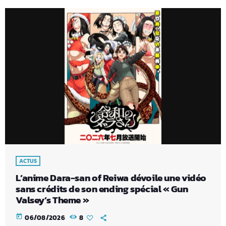
ACTUS
L’anime Dara-san of Reiwa dévoile une vidéo
sans crédits de son ending spécial « Gun
Valsey’s Theme »
today
06/08/2026
8