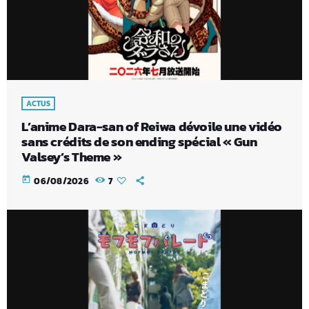
ACTUS
L’anime Dara-san of Reiwa dévoile une vidéo
sans crédits de son ending spécial « Gun
Valsey’s Theme »
today
06/08/2026
7