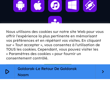
Nous utilisons des cookies sur notre site Web pour vous
offrir l'expérience la plus pertinente en mémorisant
vos préférences et en répétant vos visites. En cliquant
sur « Tout accepter », vous consentez à l'utilisation de
ℹ️ INFOS PRATIQUES
TOUS les cookies. Cependant, vous pouvez visiter les
« Paramètres des cookies » pour fournir un
✉️
Contact
consentement contrôlé.
🦊
Qui sommes-nous ?
Paramètres Cookie
Tout accepter
Goldorak-Le Retour De Goldorak
play_arrow
keyboard_arrow_right
Noam
📄
Mentions légales
🔒
Confidentialité
🛡️
RGPD
Copyright © 2026 Animkids. Tous droits réservés.