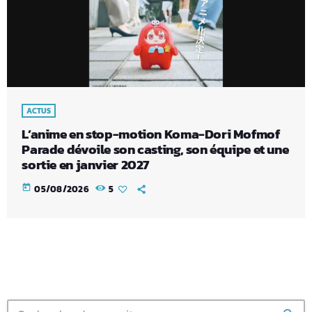
ACTUS
L’anime en stop-motion Koma-Dori Mofmof
Parade dévoile son casting, son équipe et une
sortie en janvier 2027
today
05/08/2026
5