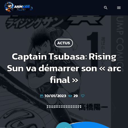
search
menu
ACTUS
Captain Tsubasa: Rising
Sun va démarrer son « arc
final »
10/01/2023
29
today