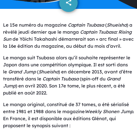
share
email
Le 15e numéro du magazine
Captain Tsubasa
(
Shueisha
) a
révélé jeudi dernier que le manga
Captain Tsubasa
: Rising
Sun
de Yôichi Takahashi démarrerait son « arc final » avec
la 16e édition du magazine, au début du mois d’avril.
Le manga suit Tsubasa alors qu’il souhaite représenter le
Japon dans une compétition olympique. Il est sorti dans
le
Grand Jump
(
Shueisha
) en décembre 2013, avant d’être
transféré dans le
Captain Tsubasa
(spin-off du
Grand
Jump
) en avril 2020. Son 17e tome, le plus récent, a été
publié en août 2022.
Le manga original, constitué de 37 tomes, a été sérialisé
entre 1981 et 1988 dans le magazine
Weekly Shonen Jump
.
En France, il est disponible aux éditions Glénat, qui
proposent le synopsis suivant :