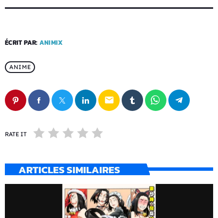
ÉCRIT PAR:
ANIMIX
ANIME
email
RATE IT
ARTICLES SIMILAIRES