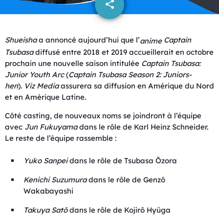
share
email
Shueisha
a annoncé aujourd’hui que l’
Captain
anime
Tsubasa
diffusé entre 2018 et 2019 accueillerait en octobre
prochain une nouvelle saison intitulée
Captain Tsubasa
:
Junior Youth Arc
(
Captain Tsubasa
Season 2: Juniors-
hen
).
Viz Media
assurera sa diffusion en Amérique du Nord
et en Amérique Latine.
Côté casting, de nouveaux noms se joindront à l’équipe
avec
Jun Fukuyama
dans le rôle de Karl Heinz Schneider.
Le reste de l’équipe rassemble :
Yuko Sanpei
dans le rôle de Tsubasa Ōzora
Kenichi Suzumura
dans le rôle de Genzô
Wakabayashi
Takuya Satō
dans le rôle de Kojirô Hyūga