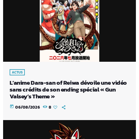
ACTUS
L’anime Dara-san of Reiwa dévoile une vidéo
sans crédits de son ending spécial « Gun
Valsey’s Theme »
today
06/08/2026
8