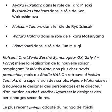
Ayaka Fukuhara
dans le rôle de Tarô Misaki
li>
Yuichiro Umehara
dans le rôle de Ken
Wakashimazu
Mutsumi Tamura
dans le rôle de Ryô Ishisaki
Wataru Hatano
dans le rôle de Hikaru Matsuyama
Sōma Saitō
dans le rôle de Jun Misugi
Katsumi Ono
(
Senki Zesshô
Symphogear GX
,
Girly Air
Force
) mène la réalisation de la nouvelle saison,
remplaçant
Toshiyuki Kato
, non plus chez
david
production
, mais au
Studio KAI
. On retrouve
Atsuhiro
Tomioka
à la supervision des scripts.
Hajime Watanabe
est
à nouveau le designer des personnages et le directeur
d’animation en chef.
Noriko Ogura
est le designer des
personnages secondaires.
Le plus récent
, adapté du manga de Yôichi
anime