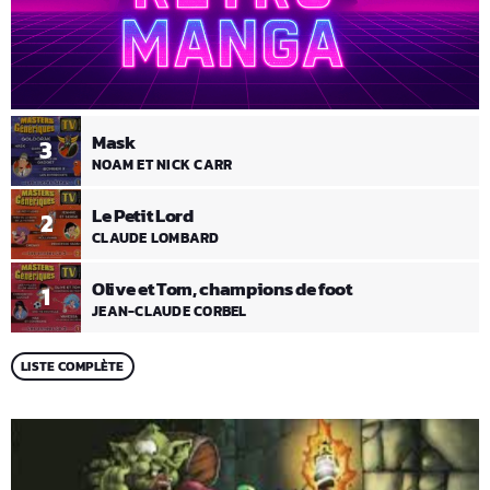
Mask
3
NOAM ET NICK CARR
Le Petit Lord
2
CLAUDE LOMBARD
Olive et Tom, champions de foot
1
JEAN-CLAUDE CORBEL
LISTE COMPLÈTE