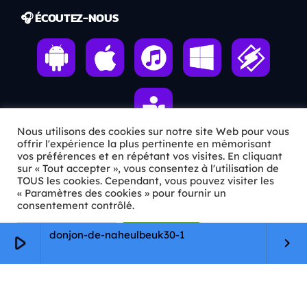
🎧 ÉCOUTEZ-NOUS
Nous utilisons des cookies sur notre site Web pour vous
offrir l'expérience la plus pertinente en mémorisant
vos préférences et en répétant vos visites. En cliquant
sur « Tout accepter », vous consentez à l'utilisation de
ℹ️ INFOS PRATIQUES
TOUS les cookies. Cependant, vous pouvez visiter les
« Paramètres des cookies » pour fournir un
✉️
Contact
consentement contrôlé.
🦊
Qui sommes-nous ?
Paramètres Cookie
Tout accepter
donjon-de-naheulbeuk30-1
play_arrow
keyboard_arrow_right
📄
Mentions légales
🔒
Confidentialité
🛡️
RGPD