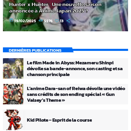
Hunter x Hunter : Une nouvelle saison
annoncée à Anime Japan 2025 ?
today
19/02/2025
5976
13
DERNIÈRES PUBLICATIONS
Le film Made in Abyss: Mezameru Shinpi
dévoile sa bande-annonce, son casting et sa
chanson principale
L’anime Dara-san of Reiwa dévoile une vidéo
sans crédits de son ending spécial « Gun
Valsey’s Theme »
Kid Pilote – Esprit de la course