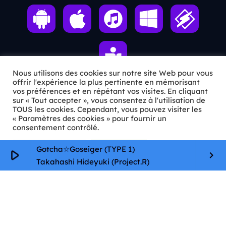
Nous utilisons des cookies sur notre site Web pour vous
offrir l'expérience la plus pertinente en mémorisant
vos préférences et en répétant vos visites. En cliquant
sur « Tout accepter », vous consentez à l'utilisation de
ℹ️ INFOS PRATIQUES
TOUS les cookies. Cependant, vous pouvez visiter les
« Paramètres des cookies » pour fournir un
✉️
Contact
consentement contrôlé.
🦊
Qui sommes-nous ?
Paramètres Cookie
Tout accepter
Gotcha☆Goseiger (TYPE 1)
play_arrow
keyboard_arrow_right
Takahashi Hideyuki (Project.R)
📄
Mentions légales
🔒
Confidentialité
🛡️
RGPD
Copyright © 2026 Animkids. Tous droits réservés.