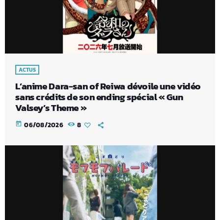
ACTUS
L’anime Dara-san of Reiwa dévoile une vidéo
sans crédits de son ending spécial « Gun
Valsey’s Theme »
today
06/08/2026
8