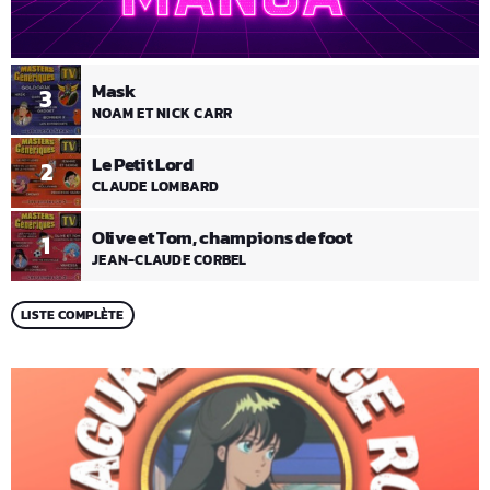
Mask
3
NOAM ET NICK CARR
Le Petit Lord
2
CLAUDE LOMBARD
Olive et Tom, champions de foot
1
JEAN-CLAUDE CORBEL
LISTE COMPLÈTE