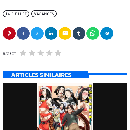
14 JUILLET
VACANCES
email
RATE IT
ARTICLES SIMILAIRES