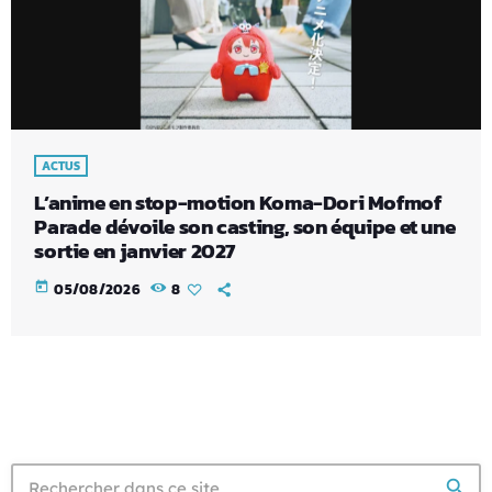
ACTUS
L’anime en stop-motion Koma-Dori Mofmof
Parade dévoile son casting, son équipe et une
sortie en janvier 2027
today
05/08/2026
8
search