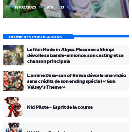
today
19/02/2025
5976
13
DERNIÈRES PUBLICATIONS
Le film Made in Abyss: Mezameru Shinpi
dévoile sa bande-annonce, son casting et sa
chanson principale
L’anime Dara-san of Reiwa dévoile une vidéo
sans crédits de son ending spécial « Gun
Valsey’s Theme »
Kid Pilote – Esprit de la course