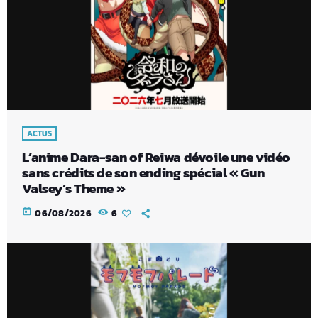
ACTUS
L’anime Dara-san of Reiwa dévoile une vidéo
sans crédits de son ending spécial « Gun
Valsey’s Theme »
today
06/08/2026
6