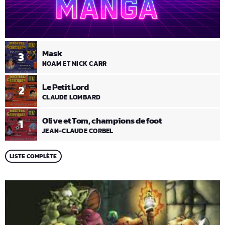
Mask
3
NOAM ET NICK CARR
Le Petit Lord
2
CLAUDE LOMBARD
Olive et Tom, champions de foot
1
JEAN-CLAUDE CORBEL
LISTE COMPLÈTE