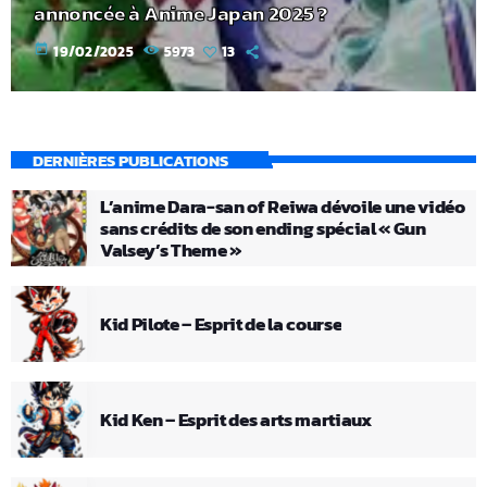
annoncée à Anime Japan 2025 ?
today
19/02/2025
5973
13
DERNIÈRES PUBLICATIONS
L’anime Dara-san of Reiwa dévoile une vidéo
sans crédits de son ending spécial « Gun
Valsey’s Theme »
Kid Pilote – Esprit de la course
Kid Ken – Esprit des arts martiaux