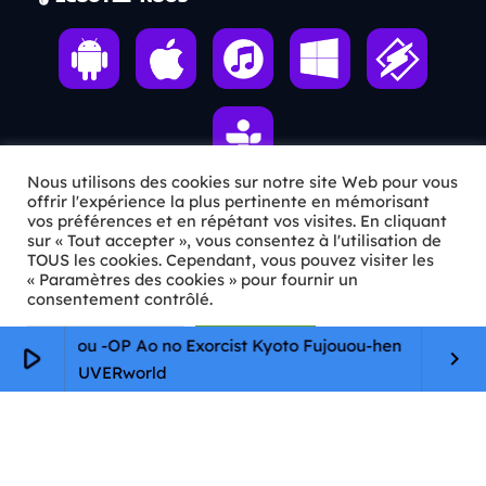
Nous utilisons des cookies sur notre site Web pour vous
offrir l'expérience la plus pertinente en mémorisant
vos préférences et en répétant vos visites. En cliquant
ℹ️ INFOS PRATIQUES
sur « Tout accepter », vous consentez à l'utilisation de
TOUS les cookies. Cependant, vous pouvez visiter les
« Paramètres des cookies » pour fournir un
✉️
Contact
consentement contrôlé.
🦊
Qui sommes-nous ?
Paramètres Cookie
Tout accepter
 no Eikyou -OP Ao no Exorcist Kyoto Fujouou-hen
play_arrow
keyboard_arrow_right
📄
Mentions légales
UVERworld
🔒
Confidentialité
🛡️
RGPD