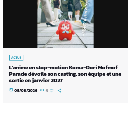
ACTUS
L’anime en stop-motion Koma-Dori Mofmof
Parade dévoile son casting, son équipe et une
sortie en janvier 2027
today
05/08/2026
4