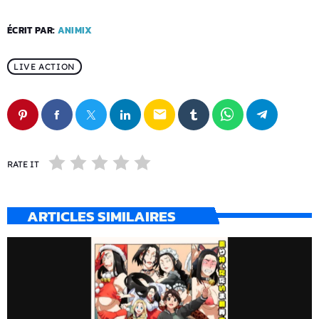
ÉCRIT PAR:
ANIMIX
LIVE ACTION
email
RATE IT
ARTICLES SIMILAIRES