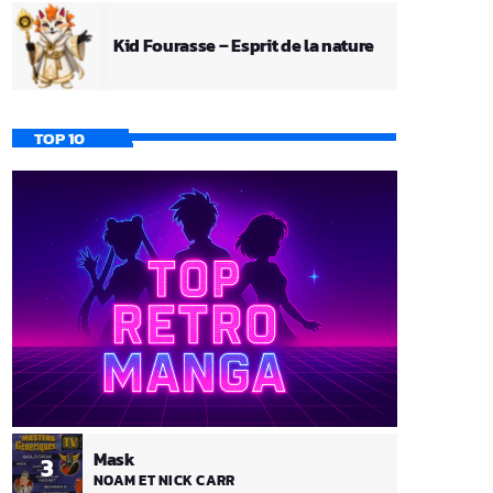
Kid Fourasse – Esprit de la nature
TOP 10
Mask
3
NOAM ET NICK CARR