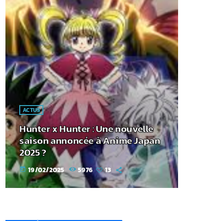
ACTUS
Hunter x Hunter : Une nouvelle
saison annoncée à Anime Japan
2025 ?
19/02/2025
5976
13
today