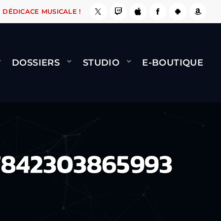
FAIT !
NAMI
BERNARD MINET - FLY (GÉNÉRI
DÉDICACE MUSICALE !
DOSSIERS
STUDIO
E-BOUTIQUE
7842303865993