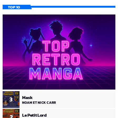
TOP 10
Mask
3
NOAM ET NICK CARR
Le Petit Lord
2