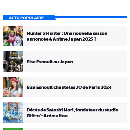
ACTU POPULAIRE
Hunter x Hunter : Une nouvelle saison
annoncée à Anime Japan 2025 ?
Elsa Esnoult au Japon
Elsa Esnoult chante les JO de Paris 2024
Décès de Satoshi Mori, fondateur du studio
Gift-o’-Animation