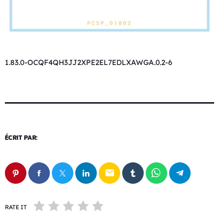
1.83.0-OCQF4QH3JJ2XPE2EL7EDLXAWGA.0.2-6
ÉCRIT PAR:
email
RATE IT