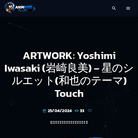
search
menu
ARTWORK: Yoshimi
Iwasaki (岩崎良美) – 星のシ
ルエット(和也のテーマ)
Touch
25/04/2024
33
today