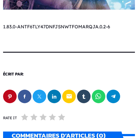
1.83.0-ANTF6TLY47DNFJSNWTFOMARQJA.0.2-6
ÉCRIT PAR:
email
RATE IT
COMMENTAIRES D’ARTICLES (0)