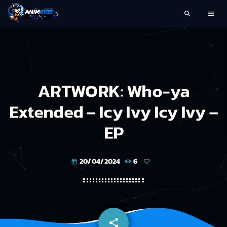
search
menu
ARTWORK: Who-ya
Extended – Icy Ivy Icy Ivy –
EP
20/04/2024
6
today
share
email