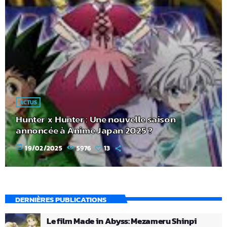
ACTUS
Hunter x Hunter : Une nouvelle saison
annoncée à Anime Japan 2025 ?
today
19/02/2025
5976
13
DERNIÈRES PUBLICATIONS
Le film Made in Abyss: Mezameru Shinpi