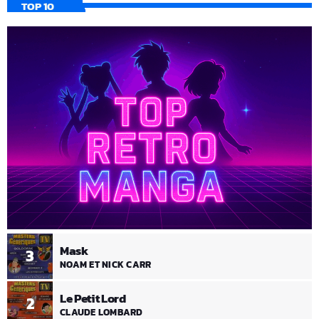
TOP 10
Mask
3
NOAM ET NICK CARR
Le Petit Lord
2
CLAUDE LOMBARD