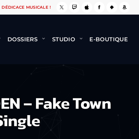
, ÇA LE FAIT !
NAMI
BERNARD MINET - FLY 
DÉDICACE MUSICALE !
DOSSIERS
STUDIO
E-BOUTIQUE
N – Fake Town
Single