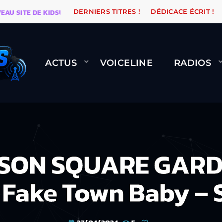
ITE DE KIDSUNE
WARÉTRO
ORANGE ROAD QUI PASSE
DERNIERS TITRES !
DÉDICACE ÉCRIT !
ACTUS
VOICELINE
RADIOS
SON SQUARE GARDE
Fake Town Baby – 