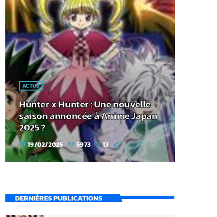
ACTUS
Hunter x Hunter : Une nouvelle
saison annoncée à Anime Japan
2025 ?
19/02/2025
5973
13
today
DERNIÈRES PUBLICATIONS