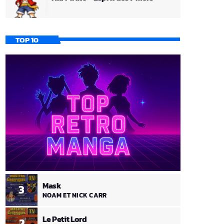
TOP 10
Mask
3
NOAM ET NICK CARR
Le Petit Lord
2