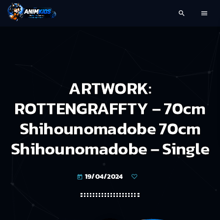
search
menu
ARTWORK:
ROTTENGRAFFTY – 70cm
Shihounomadobe 70cm
Shihounomadobe – Single
19/04/2024
today