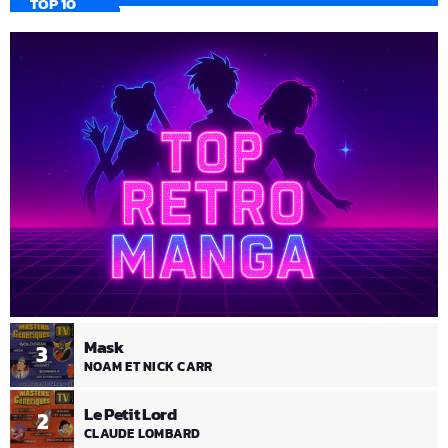
TOP 10
Mask
3
NOAM ET NICK CARR
Le Petit Lord
2
CLAUDE LOMBARD