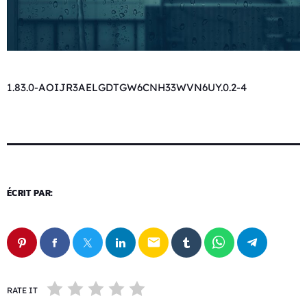
1.83.0-AOIJR3AELGDTGW6CNH33WVN6UY.0.2-4
ÉCRIT PAR:
email
RATE IT