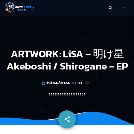
search
menu
ARTWORK: LiSA – 明け星
Akeboshi / Shirogane – EP
19/04/2024
33
today
share
email