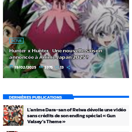
ACTUS
Hunter x Hunter : Une nouvelle saison
annoncée à Anime Japan 2025 ?
today
19/02/2025
5975
13
DERNIÈRES PUBLICATIONS
L’anime Dara-san of Reiwa dévoile une vidéo
sans crédits de son ending spécial « Gun
Valsey’s Theme »