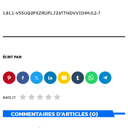
1.81.1-V55UQ2PXZRUPLJZ6TTNDVVIIHM.0.2-7
ÉCRIT PAR:
email
RATE IT
COMMENTAIRES D’ARTICLES (0)