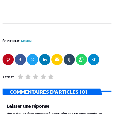
ÉCRIT PAR:
ADMIN
email
RATE IT
COMMENTAIRES D’ARTICLES (0)
Laisser une réponse
Vous devez être connecté pour ajouter un commentaire.