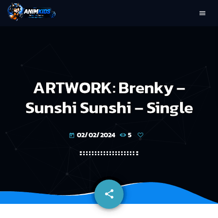
menu
search
ARTWORK: Brenky –
Sunshi Sunshi – Single
02/02/2024
5
today
share
email