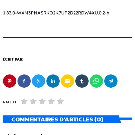
1.83.0-WXM3PNASRKO2K7UP2D22RDW4XU.0.2-6
ÉCRIT PAR:
email
RATE IT
COMMENTAIRES D’ARTICLES (0)