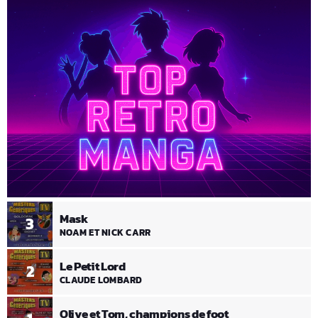
Mask
3
NOAM ET NICK CARR
Le Petit Lord
2
CLAUDE LOMBARD
Olive et Tom, champions de foot