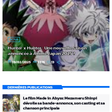
ACTUS
Hunter x Hunter : Une nouvelle saison
annoncée à Anime Japan 2025 ?
today
19/02/2025
5976
13
DERNIÈRES PUBLICATIONS
Le film Made in Abyss: Mezameru Shinpi
dévoile sa bande-annonce, son casting et sa
chanson principale