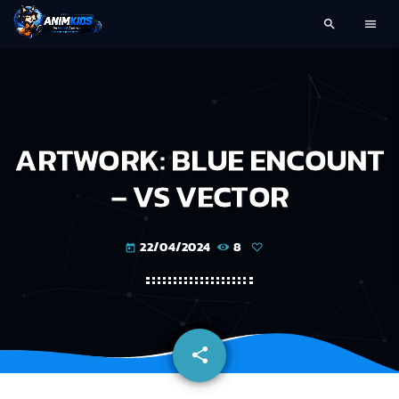
search
menu
ARTWORK: BLUE ENCOUNT
– VS VECTOR
22/04/2024
8
today
share
email