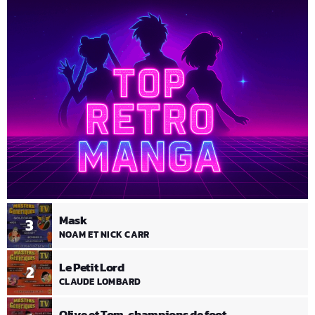
Mask
3
NOAM ET NICK CARR
Le Petit Lord
2
CLAUDE LOMBARD
Olive et Tom, champions de foot