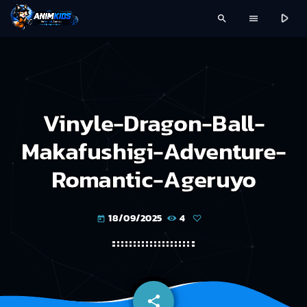
play_arrow
search
menu
Vinyle-Dragon-Ball-
Makafushigi-Adventure-
Romantic-Ageruyo
18/09/2025
4
today
share
email