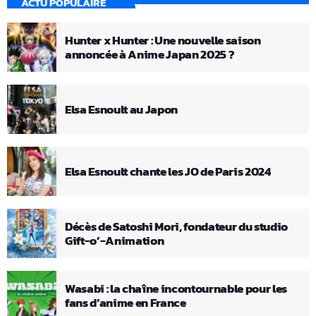
ACTU POPULAIRE
Hunter x Hunter : Une nouvelle saison
annoncée à Anime Japan 2025 ?
Elsa Esnoult au Japon
Elsa Esnoult chante les JO de Paris 2024
Décès de Satoshi Mori, fondateur du studio
Gift-o’-Animation
Wasabi : la chaîne incontournable pour les
fans d’anime en France