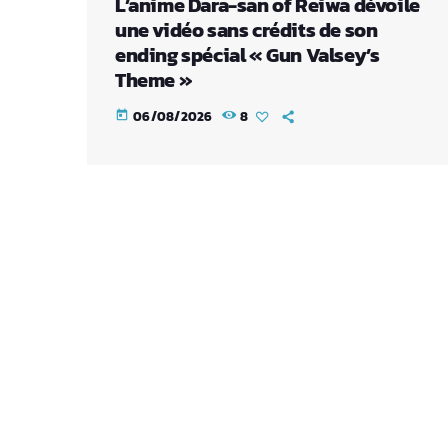
L’anime Dara-san of Reiwa dévoile
une vidéo sans crédits de son
ending spécial « Gun Valsey’s
Theme »
06/08/2026
8
today