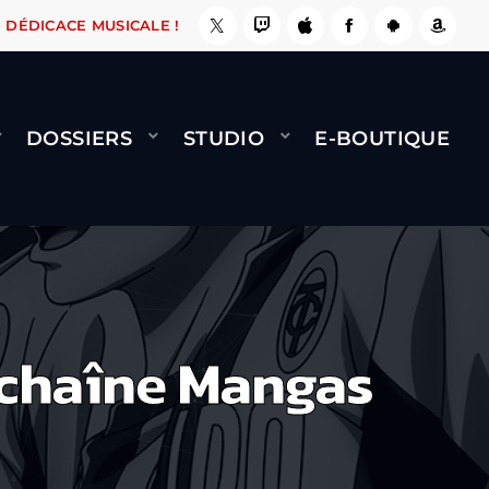
E, ÇA LE FAIT !
NAMI
BERNARD MINET - FLY
DÉDICACE MUSICALE !
DOSSIERS
STUDIO
E-BOUTIQUE
 chaîne Mangas