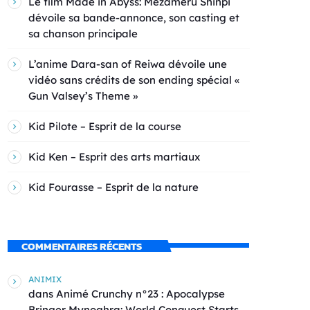
Le film Made in Abyss: Mezameru Shinpi
dévoile sa bande-annonce, son casting et
sa chanson principale
L’anime Dara-san of Reiwa dévoile une
vidéo sans crédits de son ending spécial «
Gun Valsey’s Theme »
Kid Pilote – Esprit de la course
Kid Ken – Esprit des arts martiaux
Kid Fourasse – Esprit de la nature
COMMENTAIRES RÉCENTS
ANIMIX
dans
Animé Crunchy n°23 : Apocalypse
Bringer Mynoghra: World Conquest Starts