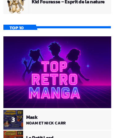
Kid Fourasse – Esprit de la nature
TOP 10
Mask
3
NOAM ET NICK CARR
Le Petit Lord