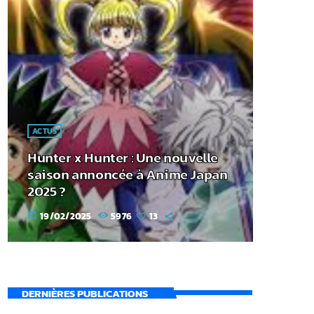
ACTUS
Hunter x Hunter : Une nouvelle
saison annoncée à Anime Japan
2025 ?
19/02/2025
5976
13
today
DERNIÈRES PUBLICATIONS