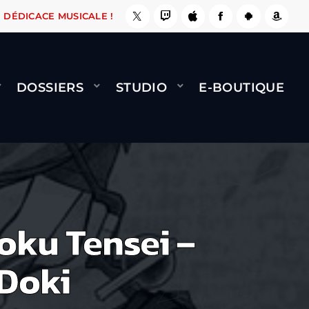
E, ÇA LE FAIT !
NAMI
BERNARD MINET - FLY
DÉDICACE MUSICALE !
DOSSIERS
STUDIO
E-BOUTIQUE
oku Tensei –
 Doki