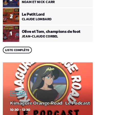
NOAM ET NICK CARR
Le Petit Lord
2
CLAUDE LOMBARD
Olive et Tom, champions de foot
1
JEAN-CLAUDE CORBEL
LISTE COMPLÈTE
PODCAST
Kimagure Orange Road : Le Podcast
10:30 - 12:30