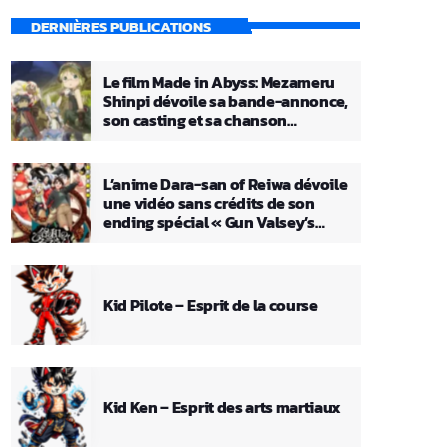
DERNIÈRES PUBLICATIONS
Le film Made in Abyss: Mezameru
Shinpi dévoile sa bande-annonce,
son casting et sa chanson
principale
L’anime Dara-san of Reiwa dévoile
une vidéo sans crédits de son
ending spécial « Gun Valsey’s
Theme »
Kid Pilote – Esprit de la course
Kid Ken – Esprit des arts martiaux