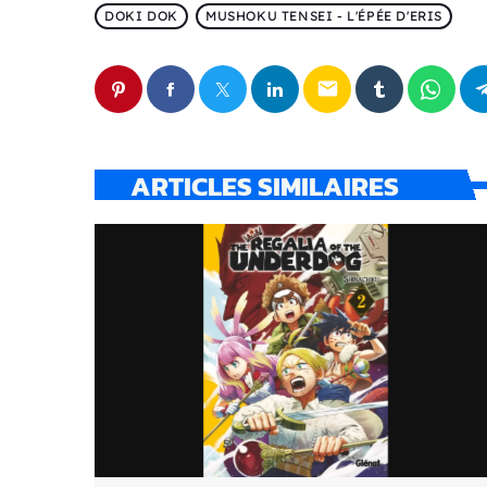
DOKI DOK
MUSHOKU TENSEI - L'ÉPÉE D'ERIS
email
ARTICLES SIMILAIRES