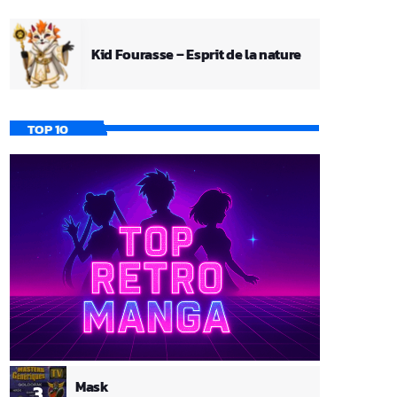
Kid Fourasse – Esprit de la nature
TOP 10
Mask
3