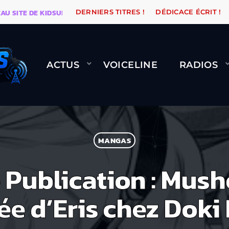
ITE DE KIDSUNE
WARÉTRO
ORANGE ROAD QUI PASS
DERNIERS TITRES !
DÉDICACE ÉCRIT !
ACTUS
VOICELINE
RADIOS
MANGAS
Publication : Mush
ée d’Eris chez Doki