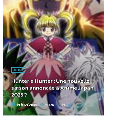
ACTUS
Hunter x Hunter : Une nouvelle
saison annoncée à Anime Japan
2025 ?
19/02/2025
5976
13
today