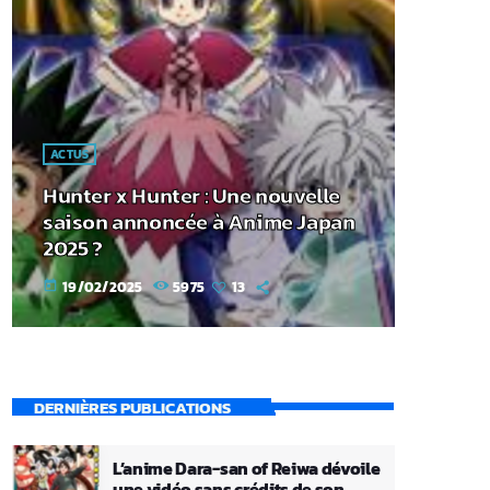
ACTUS
Hunter x Hunter : Une nouvelle
saison annoncée à Anime Japan
2025 ?
19/02/2025
5975
13
today
DERNIÈRES PUBLICATIONS
L’anime Dara-san of Reiwa dévoile
une vidéo sans crédits de son