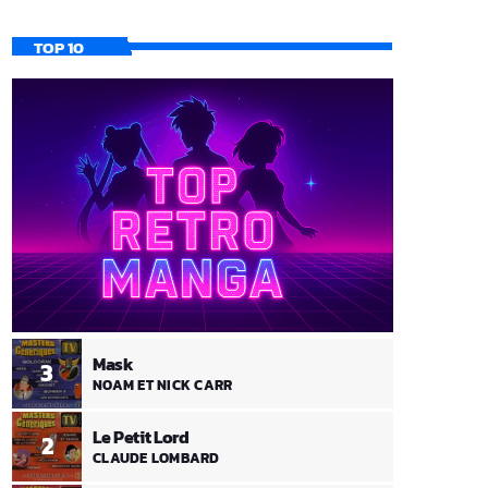
TOP 10
Mask
3
NOAM ET NICK CARR
Le Petit Lord
2
CLAUDE LOMBARD