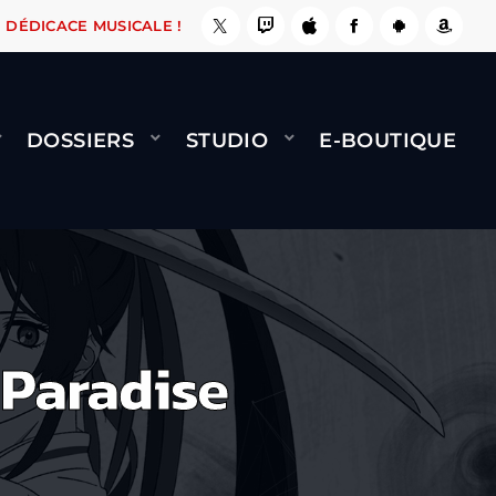
 LE FAIT !
NAMI
BERNARD MINET - FLY (GÉN
DÉDICACE MUSICALE !
DOSSIERS
STUDIO
E-BOUTIQUE
 Paradise