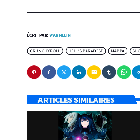
ÉCRIT PAR:
WARMELIN
CRUNCHYROLL
HELL'S PARADISE
MAPPA
SH
email
ARTICLES SIMILAIRES