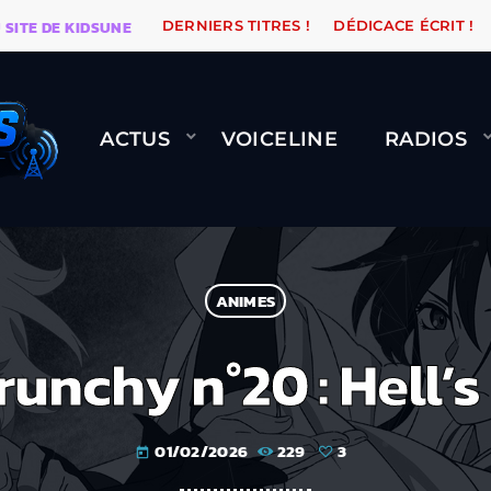
E KIDSUNE
WARÉTRO
ORANGE ROAD QUI PASSE, ÇA
DERNIERS TITRES !
DÉDICACE ÉCRIT !
ACTUS
VOICELINE
RADIOS
ANIMES
unchy n°20 : Hell’s
01/02/2026
229
3
today