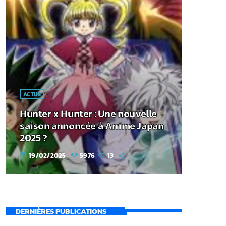
ACTUS
Hunter x Hunter : Une nouvelle
saison annoncée à Anime Japan
2025 ?
19/02/2025
5976
13
today
DERNIÈRES PUBLICATIONS