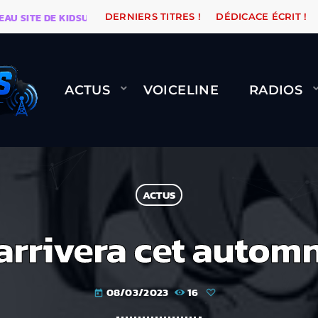
ITE DE KIDSUNE
WARÉTRO
ORANGE ROAD QUI PASSE
DERNIERS TITRES !
DÉDICACE ÉCRIT !
ACTUS
VOICELINE
RADIOS
ACTUS
rrivera cet automne
08/03/2023
16
today