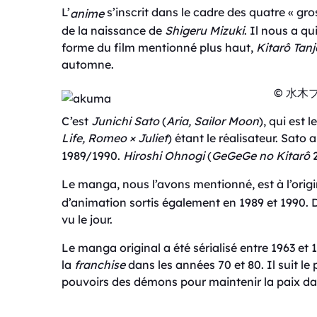
L’
s’inscrit dans le cadre des quatre « gro
anime
de la naissance de
Shigeru Mizuki
. Il nous a qu
forme du film mentionné plus haut,
Kitarô Tan
automne.
© 水
C’est
Junichi Sato
(
Aria
,
Sailor Moon
), qui est 
Life
,
Romeo × Juliet
) étant le réalisateur. Sato a 
1989/1990.
Hiroshi Ohnogi
(
GeGeGe no Kitarô
2
Le manga, nous l’avons mentionné, est à l’orig
d’animation sortis également en 1989 et 1990.
vu le jour.
Le manga original a été sérialisé entre 1963 et 1
la
franchise
dans les années 70 et 80. Il suit l
pouvoirs des démons pour maintenir la paix d