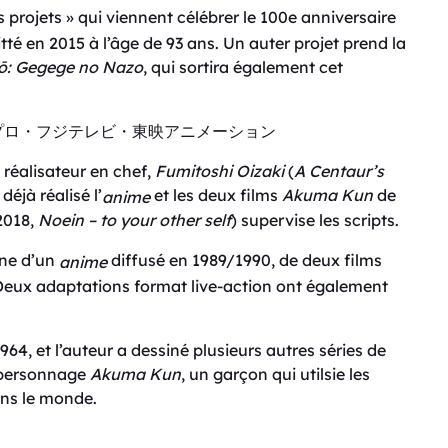
s projets » qui viennent célébrer le 100e anniversaire
itté en 2015 à l’âge de 93 ans. Un auter projet prend la
jō: Gegege no Nazo
, qui sortira également cet
木プロ・フジテレビ・東映アニメーション
le réalisateur en chef,
Fumitoshi Oizaki
(
A Centaur’s
déjà réalisé l’
et les deux films
Akuma Kun
de
anime
018,
Noein – to your other self
) supervise les scripts.
ine d’un
diffusé en 1989/1990, de deux films
anime
 Deux adaptations format live-action ont également
964, et l’auteur a dessiné plusieurs autres séries de
e personnage
Akuma Kun
, un garçon qui utilsie les
ans le monde.