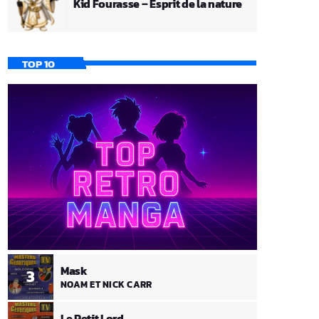
Kid Fourasse – Esprit de la nature
TOP 10
Mask
3
NOAM ET NICK CARR
Le Petit Lord