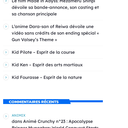
Le film Made in Abyss: Mezameru Shinpi
dévoile sa bande-annonce, son casting et
sa chanson principale
L’anime Dara-san of Reiwa dévoile une
vidéo sans crédits de son ending spécial «
Gun Valsey’s Theme »
Kid Pilote – Esprit de la course
Kid Ken – Esprit des arts martiaux
Kid Fourasse – Esprit de la nature
COMMENTAIRES RÉCENTS
ANIMIX
dans
Animé Crunchy n°23 : Apocalypse
Bringer Mynoghra: World Conquest Starts