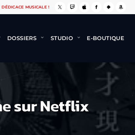
, ÇA LE FAIT !
NAMI
BERNARD MINET - FLY 
DÉDICACE MUSICALE !
DOSSIERS
STUDIO
E-BOUTIQUE
 sur Netflix