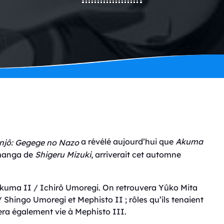
a révélé aujourd’hui que
Akuma
anjô: Gegege no Nazo
 manga de
Shigeru Mizuki
, arriverait cet automne
Akuma II / Ichirô Umoregi. On retrouvera Yûko Mita
 Shingo Umoregi et Mephisto II ; rôles qu’ils tenaient
ra également vie à Mephisto III.