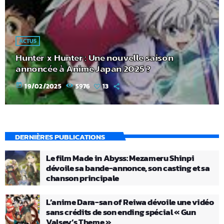
ACTUS
Hunter x Hunter : Une nouvelle saison
annoncée à Anime Japan 2025 ?
today
19/02/2025
5976
13
DERNIÈRES PUBLICATIONS
Le film Made in Abyss: Mezameru Shinpi
dévoile sa bande-annonce, son casting et sa
chanson principale
L’anime Dara-san of Reiwa dévoile une vidéo
sans crédits de son ending spécial « Gun
Valsey’s Theme »