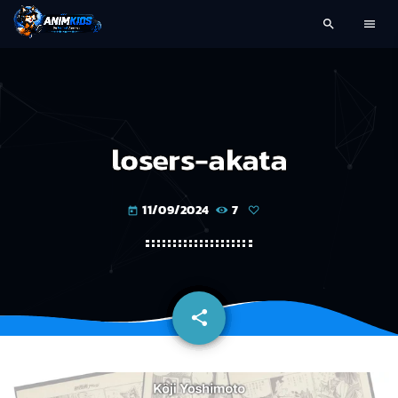
search
menu
losers-akata
11/09/2024
7
today
share
email