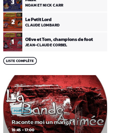
3
NOAM ET NICK CARR
Le Petit Lord
2
CLAUDE LOMBARD
Olive et Tom, champions de foot
1
JEAN-CLAUDE CORBEL
LISTE COMPLÈTE
PODCAST
Raconte moi un manga !
16:45 - 17:00