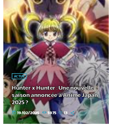
ACTUS
Hunter x Hunter : Une nouvelle
saison annoncée à Anime Japan
2025 ?
19/02/2025
5975
13
today