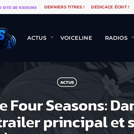
 DE KIDSUNE
WARÉTRO
ORANGE ROAD QUI PASSE, 
DERNIERS TITRES !
DÉDICACE ÉCRIT !
ACTUS
VOICELINE
RADIOS
ACTUS
e Four Seasons: Da
trailer principal et