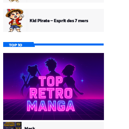
Kid Pirate – Esprit des 7 mers
TOP 10
Mask