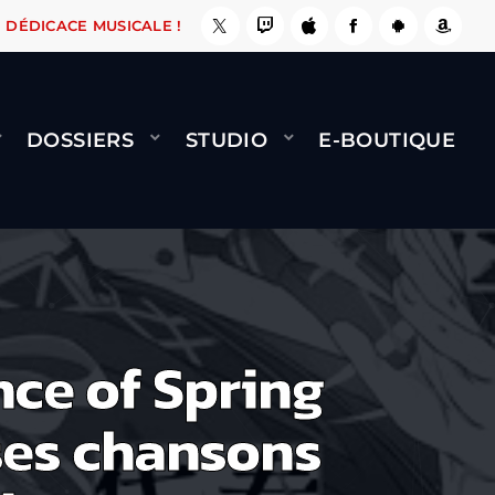
ÇA LE FAIT !
NAMI
BERNARD MINET - FLY (G
DÉDICACE MUSICALE !
DOSSIERS
STUDIO
E-BOUTIQUE
nce of Spring
 ses chansons