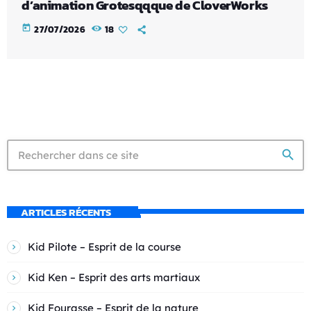
d’animation Grotesqqque de CloverWorks
today
27/07/2026
18
search
ARTICLES RÉCENTS
Kid Pilote – Esprit de la course
Kid Ken – Esprit des arts martiaux
Kid Fourasse – Esprit de la nature