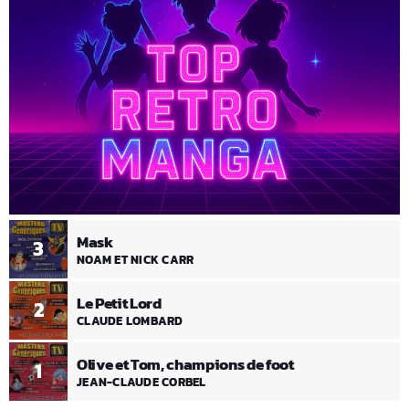
Mask
3
NOAM ET NICK CARR
Le Petit Lord
2
CLAUDE LOMBARD
Olive et Tom, champions de foot
1
JEAN-CLAUDE CORBEL