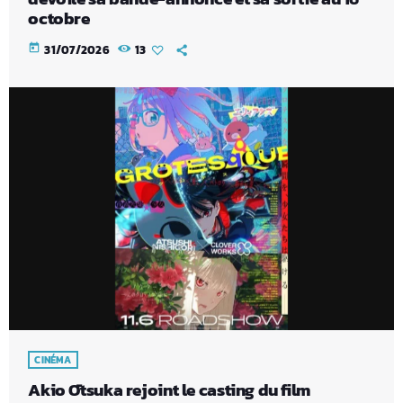
octobre
today
31/07/2026
13
CINÉMA
Akio Ōtsuka rejoint le casting du film