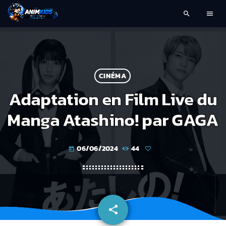
search
menu
CINÉMA
Adaptation en Film Live du
Manga Atashino! par GAGA
06/06/2024
44
today
share
email