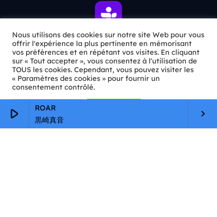
Nous utilisons des cookies sur notre site Web pour vous
offrir l'expérience la plus pertinente en mémorisant
vos préférences et en répétant vos visites. En cliquant
ℹ️ INFOS PRATIQUES
sur « Tout accepter », vous consentez à l'utilisation de
TOUS les cookies. Cependant, vous pouvez visiter les
« Paramètres des cookies » pour fournir un
✉️
Contact
consentement contrôlé.
🦊
Qui sommes-nous ?
Paramètres Cookie
Tout accepter
ROAR
play_arrow
keyboard_arrow_right
📄
Mentions légales
黒崎真音
🔒
Confidentialité
🛡️
RGPD
Copyright © 2026 Animkids. Tous droits réservés.