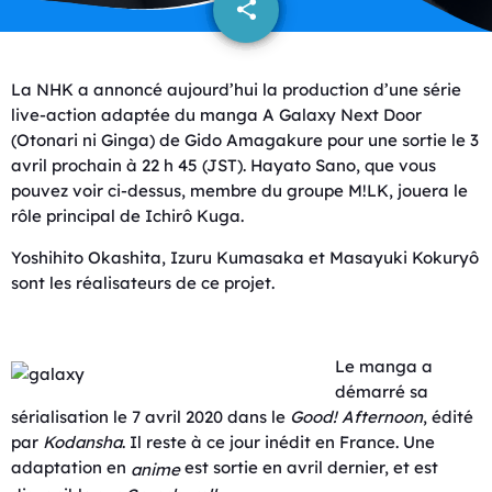
share
email
La NHK a annoncé aujourd’hui la production d’une série
live-action adaptée du manga A Galaxy Next Door
(Otonari ni Ginga) de Gido Amagakure pour une sortie le 3
avril prochain à 22 h 45 (JST). Hayato Sano, que vous
pouvez voir ci-dessus, membre du groupe M!LK, jouera le
rôle principal de Ichirô Kuga.
Yoshihito Okashita, Izuru Kumasaka et Masayuki Kokuryô
sont les réalisateurs de ce projet.
Le manga a
démarré sa
sérialisation le 7 avril 2020 dans le
Good! Afternoon
, édité
par
Kodansha
. Il reste à ce jour inédit en France. Une
adaptation en
est sortie en avril dernier, et est
anime