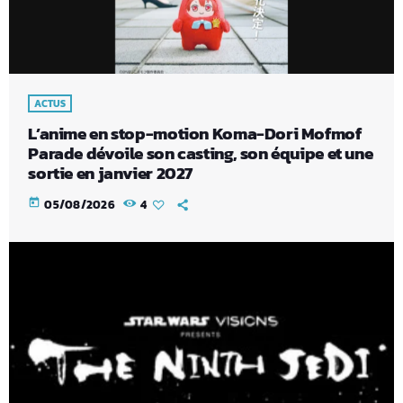
ACTUS
L’anime en stop-motion Koma-Dori Mofmof
Parade dévoile son casting, son équipe et une
sortie en janvier 2027
today
05/08/2026
4