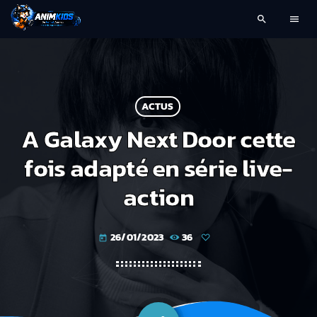
search
menu
ACTUS
A Galaxy Next Door cette
fois adapté en série live-
action
26/01/2023
36
today